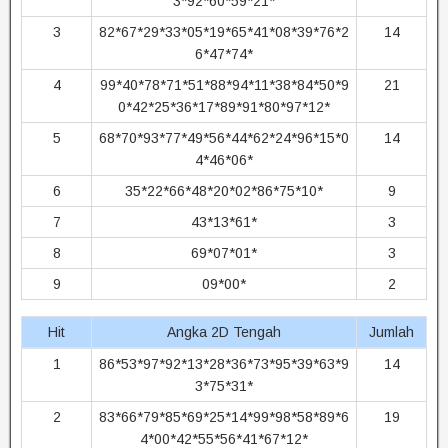
3*92*60*59*21*
3
82*67*29*33*05*19*65*41*08*39*76*2
14
6*47*74*
4
99*40*78*71*51*88*94*11*38*84*50*9
21
0*42*25*36*17*89*91*80*97*12*
5
68*70*93*77*49*56*44*62*24*96*15*0
14
4*46*06*
6
35*22*66*48*20*02*86*75*10*
9
7
43*13*61*
3
8
69*07*01*
3
9
09*00*
2
Hit
Angka 2D Tengah
Jumlah
1
86*53*97*92*13*28*36*73*95*39*63*9
14
3*75*31*
2
83*66*79*85*69*25*14*99*98*58*89*6
19
4*00*42*55*56*41*67*12*