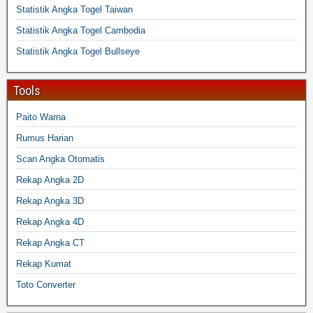
Statistik Angka Togel Taiwan
Statistik Angka Togel Cambodia
Statistik Angka Togel Bullseye
Tools
Paito Warna
Rumus Harian
Scan Angka Otomatis
Rekap Angka 2D
Rekap Angka 3D
Rekap Angka 4D
Rekap Angka CT
Rekap Kumat
Toto Converter