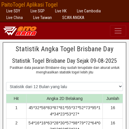
PaitoTogel Aplikasi Togel
Live SDY
Live SGP
Live HK
Live Cambodia
Live China
Live Taiwan
SCAN ANGKA
Statistik Angka Togel Brisbane Day
Statistik Togel Brisbane Day Sejak 09-08-2025
Pastikan data pasaran Brisbane-day sudah terupdate dan akurat untuk
menghasilkan statistik togel lebih jitu
Hit
Angka 2D Belakang
Jumlah
1
45*32*58*83*87*81*55*37*52*73*95*1
16
4*34*23*53*27*
2
54*16*18*63*28*30*57*98*79*72*64*0
16