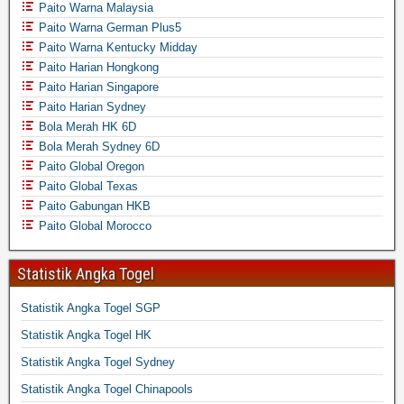
Paito Warna Malaysia
Paito Warna German Plus5
Paito Warna Kentucky Midday
Paito Harian Hongkong
Paito Harian Singapore
Paito Harian Sydney
Bola Merah HK 6D
Bola Merah Sydney 6D
Paito Global Oregon
Paito Global Texas
Paito Gabungan HKB
Paito Global Morocco
Statistik Angka Togel
Statistik Angka Togel SGP
Statistik Angka Togel HK
Statistik Angka Togel Sydney
Statistik Angka Togel Chinapools