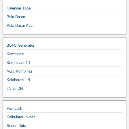
Kalender Togel
Pola Dasar
Pola Dasar ALL
BBFS Generator
Kombinasi
Kombinasi 4D
Multi Kombinasi
Kolaborasi LN
LN vs DN
Pembalik
Kalkulator Invest
Susun Data