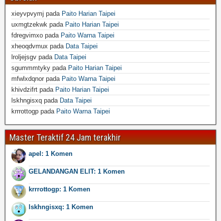
xieyvpvymj
pada
Paito Harian Taipei
uxmgtzekwk
pada
Paito Harian Taipei
fdregvimxo
pada
Paito Warna Taipei
xheoqdvmux
pada
Data Taipei
lroljejsgv
pada
Data Taipei
sgummmtyky
pada
Paito Harian Taipei
mfwlxdqnor
pada
Paito Warna Taipei
khivdzifrt
pada
Paito Harian Taipei
lskhngisxq
pada
Data Taipei
krrrottogp
pada
Paito Warna Taipei
Master Teraktif 24 Jam terakhir
apel: 1 Komen
GELANDANGAN ELIT: 1 Komen
krrrottogp: 1 Komen
lskhngisxq: 1 Komen