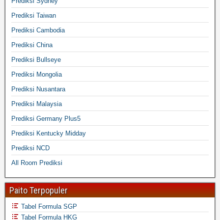
Prediksi Sydney
Prediksi Taiwan
Prediksi Cambodia
Prediksi China
Prediksi Bullseye
Prediksi Mongolia
Prediksi Nusantara
Prediksi Malaysia
Prediksi Germany Plus5
Prediksi Kentucky Midday
Prediksi NCD
All Room Prediksi
Paito Terpopuler
Tabel Formula SGP
Tabel Formula HKG