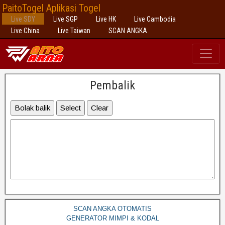
PaitoTogel Aplikasi Togel
Live SDY
Live SGP
Live HK
Live Cambodia
Live China
Live Taiwan
SCAN ANGKA
Pembalik
SCAN ANGKA OTOMATIS
GENERATOR MIMPI & KODAL