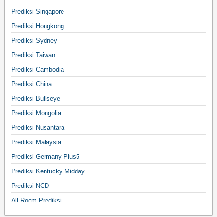
Prediksi Singapore
Prediksi Hongkong
Prediksi Sydney
Prediksi Taiwan
Prediksi Cambodia
Prediksi China
Prediksi Bullseye
Prediksi Mongolia
Prediksi Nusantara
Prediksi Malaysia
Prediksi Germany Plus5
Prediksi Kentucky Midday
Prediksi NCD
All Room Prediksi