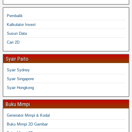
Pembalik
Kalkulator Invest
Susun Data
Cari 2D
Syair Paito
Syair Sydney
Syair Singapore
Syair Hongkong
Buku Mimpi
Generator Mimpi & Kodal
Buku Mimpi 2D Gambar