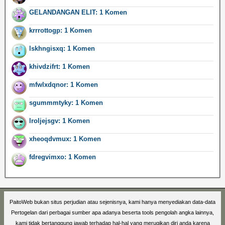
GELANDANGAN ELIT: 1 Komen
krrrottogp: 1 Komen
lskhngisxq: 1 Komen
khivdzifrt: 1 Komen
mfwlxdqnor: 1 Komen
sgummmtyky: 1 Komen
lroljejsgv: 1 Komen
xheoqdvmux: 1 Komen
fdregvimxo: 1 Komen
PaitoWeb bukan situs perjudian atau sejenisnya, kami hanya menyediakan data-data
Pertogelan dari perbagai sumber apa adanya beserta tools pengolah angka lainnya,
kami tidak bertanggung jawab terhadap hal-hal yang merugikan diri anda karena