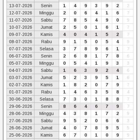
13-07-2026
Senin
1
4
9
3
9
2
2
12-07-2026
Minggu
2
0
6
4
1
6
7
11-07-2026
Sabtu
7
8
5
4
9
0
9
10-07-2026
Jumat
2
5
0
1
6
1
7
09-07-2026
Kamis
4
0
4
1
5
2
7
08-07-2026
Rabu
9
1
5
0
5
4
9
07-07-2026
Selasa
3
7
8
9
6
1
7
06-07-2026
Senin
2
6
8
1
7
8
6
05-07-2026
Minggu
0
5
4
1
9
3
3
04-07-2026
Sabtu
1
6
3
9
2
4
6
03-07-2026
Jumat
5
2
3
9
5
1
6
02-07-2026
Kamis
1
8
2
0
7
9
7
01-07-2026
Rabu
1
4
6
3
5
8
4
30-06-2026
Selasa
7
3
0
1
8
8
7
29-06-2026
Senin
8
6
4
6
7
9
7
28-06-2026
Minggu
4
3
8
1
7
2
9
27-06-2026
Sabtu
9
5
2
0
6
6
3
26-06-2026
Jumat
4
0
7
8
9
5
5
25-06-2026
Kamis
6
7
0
1
0
9
9