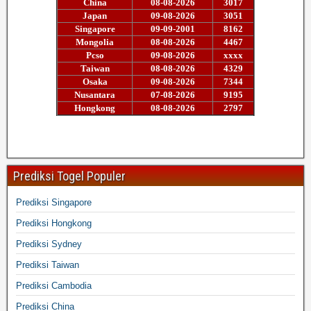
Prediksi Togel Populer
Prediksi Singapore
Prediksi Hongkong
Prediksi Sydney
Prediksi Taiwan
Prediksi Cambodia
Prediksi China