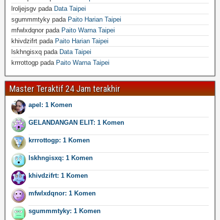
lroljejsgv
pada
Data Taipei
sgummmtyky
pada
Paito Harian Taipei
mfwlxdqnor
pada
Paito Warna Taipei
khivdzifrt
pada
Paito Harian Taipei
lskhngisxq
pada
Data Taipei
krrrottogp
pada
Paito Warna Taipei
Master Teraktif 24 Jam terakhir
apel: 1 Komen
GELANDANGAN ELIT: 1 Komen
krrrottogp: 1 Komen
lskhngisxq: 1 Komen
khivdzifrt: 1 Komen
mfwlxdqnor: 1 Komen
sgummmtyky: 1 Komen