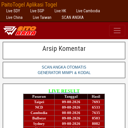
PaitoTogel Aplikasi Togel
Live SDY
Live SGP
Live HK
Live Cambodia
Live China
Live Taiwan
SCAN ANGKA
Arsip Komentar
SCAN ANGKA OTOMATIS
GENERATOR MIMPI & KODAL