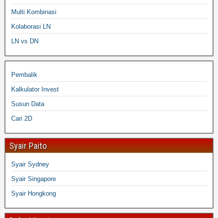
Multi Kombinasi
Kolaborasi LN
LN vs DN
Pembalik
Kalkulator Invest
Susun Data
Cari 2D
Syair Paito
Syair Sydney
Syair Singapore
Syair Hongkong