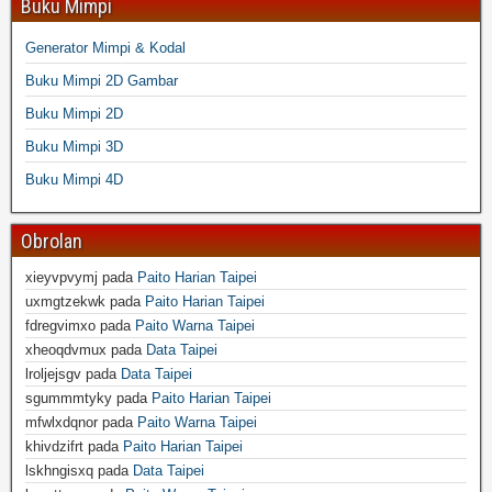
Buku Mimpi
Generator Mimpi & Kodal
Buku Mimpi 2D Gambar
Buku Mimpi 2D
Buku Mimpi 3D
Buku Mimpi 4D
Obrolan
xieyvpvymj
pada
Paito Harian Taipei
uxmgtzekwk
pada
Paito Harian Taipei
fdregvimxo
pada
Paito Warna Taipei
xheoqdvmux
pada
Data Taipei
lroljejsgv
pada
Data Taipei
sgummmtyky
pada
Paito Harian Taipei
mfwlxdqnor
pada
Paito Warna Taipei
khivdzifrt
pada
Paito Harian Taipei
lskhngisxq
pada
Data Taipei