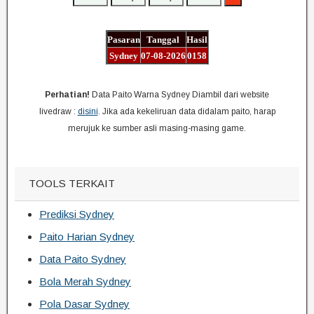
Pasaran
Tanggal
Hasil
Sydney
07-08-2026
0158
Perhatian!
Data Paito Warna Sydney Diambil dari website
livedraw :
disini
. Jika ada kekeliruan data didalam paito, harap
merujuk ke sumber asli masing-masing game.
TOOLS TERKAIT
Prediksi Sydney
Paito Harian Sydney
Data Paito Sydney
Bola Merah Sydney
Pola Dasar Sydney