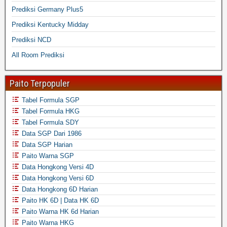
Prediksi Germany Plus5
Prediksi Kentucky Midday
Prediksi NCD
All Room Prediksi
Paito Terpopuler
Tabel Formula SGP
Tabel Formula HKG
Tabel Formula SDY
Data SGP Dari 1986
Data SGP Harian
Paito Warna SGP
Data Hongkong Versi 4D
Data Hongkong Versi 6D
Data Hongkong 6D Harian
Paito HK 6D | Data HK 6D
Paito Warna HK 6d Harian
Paito Warna HKG