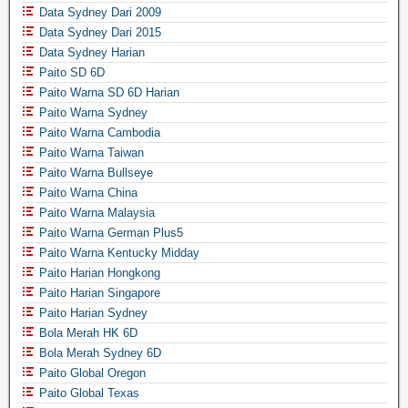
Data Sydney Dari 2009
Data Sydney Dari 2015
Data Sydney Harian
Paito SD 6D
Paito Warna SD 6D Harian
Paito Warna Sydney
Paito Warna Cambodia
Paito Warna Taiwan
Paito Warna Bullseye
Paito Warna China
Paito Warna Malaysia
Paito Warna German Plus5
Paito Warna Kentucky Midday
Paito Harian Hongkong
Paito Harian Singapore
Paito Harian Sydney
Bola Merah HK 6D
Bola Merah Sydney 6D
Paito Global Oregon
Paito Global Texas