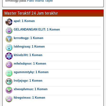
krrrottogp
pada
Paito Warna Taipei
Master Teraktif 24 Jam terakhir
apel: 1 Komen
GELANDANGAN ELIT: 1 Komen
krrrottogp: 1 Komen
lskhngisxq: 1 Komen
khivdzifrt: 1 Komen
mfwlxdqnor: 1 Komen
sgummmtyky: 1 Komen
lroljejsgv: 1 Komen
xheoqdvmux: 1 Komen
fdregvimxo: 1 Komen