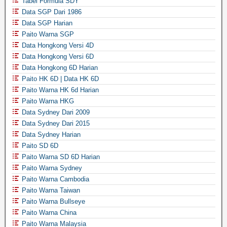
Tabel Formula SDY
Data SGP Dari 1986
Data SGP Harian
Paito Warna SGP
Data Hongkong Versi 4D
Data Hongkong Versi 6D
Data Hongkong 6D Harian
Paito HK 6D | Data HK 6D
Paito Warna HK 6d Harian
Paito Warna HKG
Data Sydney Dari 2009
Data Sydney Dari 2015
Data Sydney Harian
Paito SD 6D
Paito Warna SD 6D Harian
Paito Warna Sydney
Paito Warna Cambodia
Paito Warna Taiwan
Paito Warna Bullseye
Paito Warna China
Paito Warna Malaysia