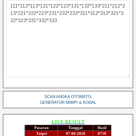
SCAN ANGKA OTOMATIS
GENERATOR MIMPI & KODAL