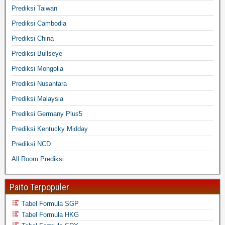
Prediksi Taiwan
Prediksi Cambodia
Prediksi China
Prediksi Bullseye
Prediksi Mongolia
Prediksi Nusantara
Prediksi Malaysia
Prediksi Germany Plus5
Prediksi Kentucky Midday
Prediksi NCD
All Room Prediksi
Paito Terpopuler
Tabel Formula SGP
Tabel Formula HKG