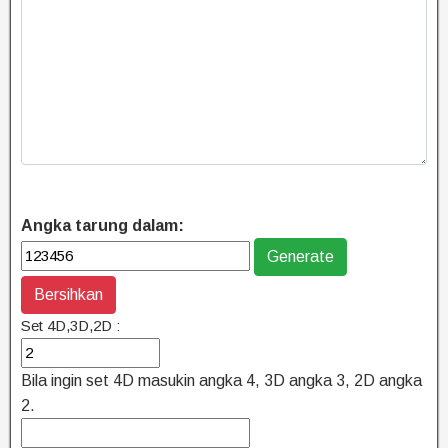
Angka tarung dalam:
Set 4D,3D,2D :
Bila ingin set 4D masukin angka 4, 3D angka 3, 2D angka
2.