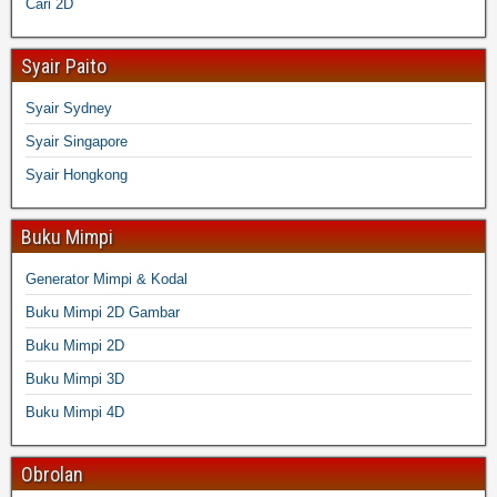
Cari 2D
Syair Paito
Syair Sydney
Syair Singapore
Syair Hongkong
Buku Mimpi
Generator Mimpi & Kodal
Buku Mimpi 2D Gambar
Buku Mimpi 2D
Buku Mimpi 3D
Buku Mimpi 4D
Obrolan