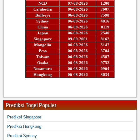
Prediksi Togel Populer
Prediksi Singapore
Prediksi Hongkong
Prediksi Sydney