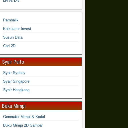
LN vs DN
Pembalik
Kalkulator Invest
Susun Data
Cari 2D
Syair Paito
Syair Sydney
Syair Singapore
Syair Hongkong
Buku Mimpi
Generator Mimpi & Kodal
Buku Mimpi 2D Gambar