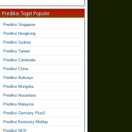
Prediksi Togel Populer
Prediksi Singapore
Prediksi Hongkong
Prediksi Sydney
Prediksi Taiwan
Prediksi Cambodia
Prediksi China
Prediksi Bullseye
Prediksi Mongolia
Prediksi Nusantara
Prediksi Malaysia
Prediksi Germany Plus5
Prediksi Kentucky Midday
Prediksi NCD