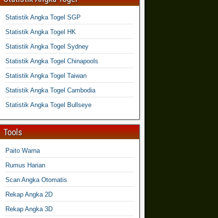
Statistik Angka Togel SGP
Statistik Angka Togel HK
Statistik Angka Togel Sydney
Statistik Angka Togel Chinapools
Statistik Angka Togel Taiwan
Statistik Angka Togel Cambodia
Statistik Angka Togel Bullseye
Tools
Paito Warna
Rumus Harian
Scan Angka Otomatis
Rekap Angka 2D
Rekap Angka 3D