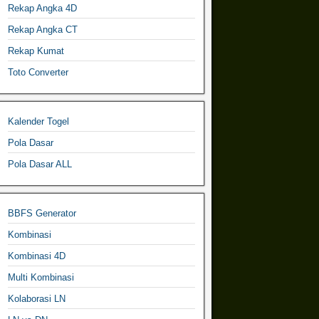
Rekap Angka 4D
Rekap Angka CT
Rekap Kumat
Toto Converter
Kalender Togel
Pola Dasar
Pola Dasar ALL
BBFS Generator
Kombinasi
Kombinasi 4D
Multi Kombinasi
Kolaborasi LN