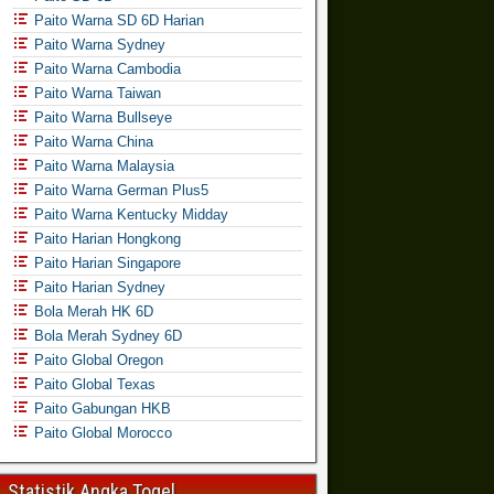
Paito Warna SD 6D Harian
Paito Warna Sydney
Paito Warna Cambodia
Paito Warna Taiwan
Paito Warna Bullseye
Paito Warna China
Paito Warna Malaysia
Paito Warna German Plus5
Paito Warna Kentucky Midday
Paito Harian Hongkong
Paito Harian Singapore
Paito Harian Sydney
Bola Merah HK 6D
Bola Merah Sydney 6D
Paito Global Oregon
Paito Global Texas
Paito Gabungan HKB
Paito Global Morocco
Statistik Angka Togel