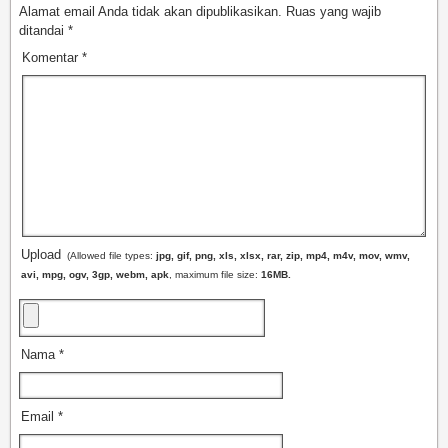
Alamat email Anda tidak akan dipublikasikan.
Ruas yang wajib
ditandai
*
Komentar
*
Upload
(Allowed file types:
jpg, gif, png, xls, xlsx, rar, zip, mp4, m4v, mov, wmv,
avi, mpg, ogv, 3gp, webm, apk
, maximum file size:
16MB.
Nama
*
Email
*