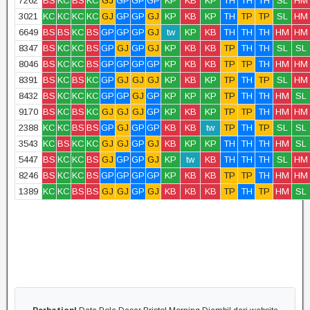
7262
BS
KC
BS
KC
GJ
GP
GP
GP
KP
KB
KP
TH
TH
TH
SL
HM
3021
KC
KC
KC
KC
GJ
GP
GP
GJ
KP
KB
KP
TH
TP
TP
SL
HM
6649
BS
BS
KC
BS
GP
GP
GP
GJ
tw
KP
KB
TH
TH
TH
HM
HM
8347
BS
KC
KC
BS
GP
GJ
GP
GJ
KP
KB
KB
TP
TH
TH
SL
SL
8046
BS
KC
KC
BS
GP
GP
GP
GP
KP
KB
KB
TP
TP
TH
HM
HM
8391
BS
KC
BS
KC
GP
GJ
GJ
GJ
KP
KB
KP
TP
TH
TP
SL
HM
8432
BS
KC
KC
KC
GP
GP
GJ
GP
KP
KP
KP
TP
TH
TH
HM
SL
9170
BS
KC
BS
KC
GJ
GJ
GJ
GP
KP
KB
KP
TP
TP
TH
HM
HM
2388
KC
KC
BS
BS
GP
GJ
GP
GP
KB
KB
tw
TP
TH
TP
SL
SL
3543
KC
BS
KC
KC
GJ
GJ
GP
GJ
KB
KP
KP
TH
TH
TH
HM
SL
5447
BS
KC
KC
BS
GJ
GP
GP
GJ
KP
tw
KB
TH
TH
TH
SL
HM
8246
BS
KC
KC
BS
GP
GP
GP
GP
KP
KB
KB
TP
TP
TH
HM
HM
1389
KC
KC
BS
BS
GJ
GJ
GP
GJ
KB
KB
KB
TP
TH
TP
HM
SL