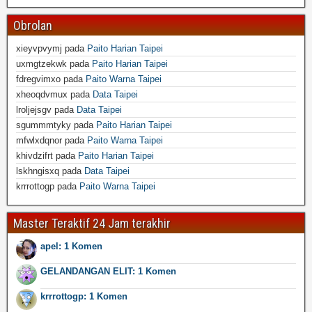
Obrolan
xieyvpvymj
pada
Paito Harian Taipei
uxmgtzekwk
pada
Paito Harian Taipei
fdregvimxo
pada
Paito Warna Taipei
xheoqdvmux
pada
Data Taipei
lroljejsgv
pada
Data Taipei
sgummmtyky
pada
Paito Harian Taipei
mfwlxdqnor
pada
Paito Warna Taipei
khivdzifrt
pada
Paito Harian Taipei
lskhngisxq
pada
Data Taipei
krrrottogp
pada
Paito Warna Taipei
Master Teraktif 24 Jam terakhir
apel: 1 Komen
GELANDANGAN ELIT: 1 Komen
krrrottogp: 1 Komen