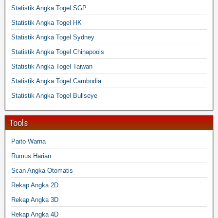
Statistik Angka Togel SGP
Statistik Angka Togel HK
Statistik Angka Togel Sydney
Statistik Angka Togel Chinapools
Statistik Angka Togel Taiwan
Statistik Angka Togel Cambodia
Statistik Angka Togel Bullseye
Tools
Paito Warna
Rumus Harian
Scan Angka Otomatis
Rekap Angka 2D
Rekap Angka 3D
Rekap Angka 4D