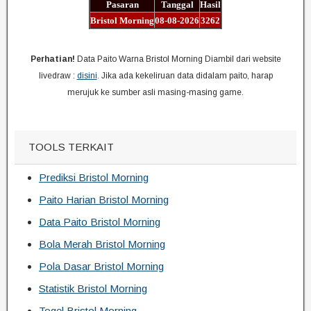
Pasaran
Tanggal
Hasil
Bristol Morning
08-08-2026
3262
Perhatian!
Data Paito Warna Bristol Morning Diambil dari website
livedraw :
disini
. Jika ada kekeliruan data didalam paito, harap
merujuk ke sumber asli masing-masing game.
TOOLS TERKAIT
Prediksi Bristol Morning
Paito Harian Bristol Morning
Data Paito Bristol Morning
Bola Merah Bristol Morning
Pola Dasar Bristol Morning
Statistik Bristol Morning
Togel Bristol Morning