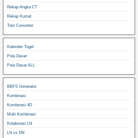
Rekap Angka CT
Rekap Kumat
Toto Converter
Kalender Togel
Pola Dasar
Pola Dasar ALL
BBFS Generator
Kombinasi
Kombinasi 4D
Multi Kombinasi
Kolaborasi LN
LN vs DN