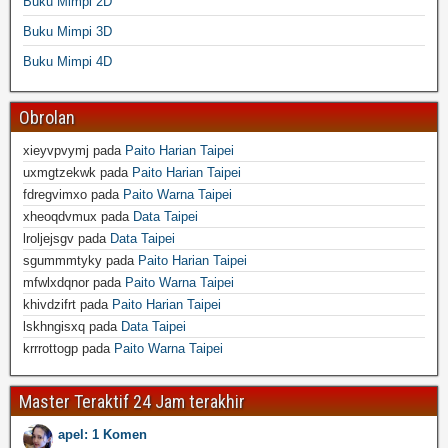
Buku Mimpi 2D
Buku Mimpi 3D
Buku Mimpi 4D
Obrolan
xieyvpvymj
pada
Paito Harian Taipei
uxmgtzekwk
pada
Paito Harian Taipei
fdregvimxo
pada
Paito Warna Taipei
xheoqdvmux
pada
Data Taipei
lroljejsgv
pada
Data Taipei
sgummmtyky
pada
Paito Harian Taipei
mfwlxdqnor
pada
Paito Warna Taipei
khivdzifrt
pada
Paito Harian Taipei
lskhngisxq
pada
Data Taipei
krrrottogp
pada
Paito Warna Taipei
Master Teraktif 24 Jam terakhir
apel: 1 Komen