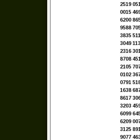
2519 05
0015 46
6200 86
9588 70
3835 51
3049 11
2316 30
8708 45
2105 70
0102 36
0791 51
1638 68
8617 30
3203 45
6099 64
6209 00
3125 89
9077 46