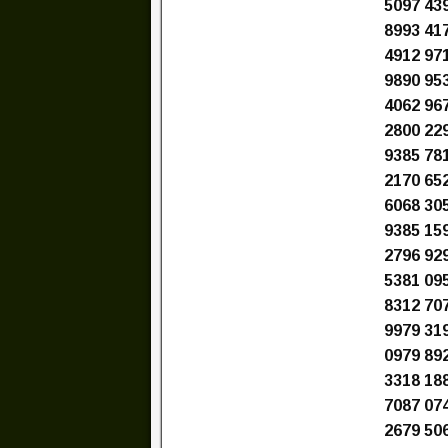
5097 43
8993 41
4912 97
9890 95
4062 96
2800 22
9385 78
2170 65
6068 30
9385 15
2796 92
5381 09
8312 70
9979 31
0979 89
3318 18
7087 07
2679 50