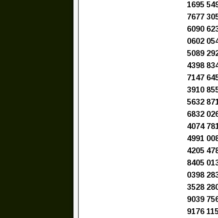
1695 54
7677 30
6090 62
0602 05
5089 29
4398 83
7147 64
3910 85
5632 87
6832 02
4074 78
4991 00
4205 47
8405 01
0398 28
3528 28
9039 75
9176 11