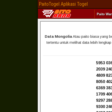
PaitoTogel Aplikasi Togel
Paito Wa
Data Mongolia
Atau paito biasa yang b
tertentu untuk melihat data lebih lengk
5953 03
2039 24
4809 82
8050 40
6369 38
1709 40
9297 28
9300 24