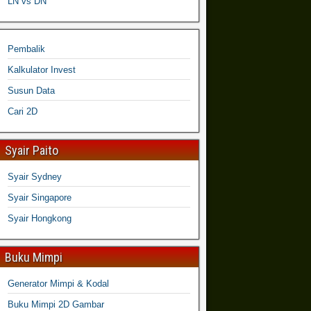
LN vs DN
Pembalik
Kalkulator Invest
Susun Data
Cari 2D
Syair Paito
Syair Sydney
Syair Singapore
Syair Hongkong
Buku Mimpi
Generator Mimpi & Kodal
Buku Mimpi 2D Gambar