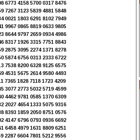
98 6773 4158 5700 0317 8476
59 7267 3123 5839 4881 5848
34 0021 1803 6291 8102 7949
41 9967 0865 8819 0633 9805
23 8644 9797 2659 0934 4986
46 8317 1926 3315 7751 8843
59 2875 3095 2274 1371 8278
50 5874 6756 0313 2333 6722
13 7538 8200 6328 9125 6575
69 4531 5675 2614 9580 4493
11 7365 1828 7118 1723 4209
85 3077 2773 5032 5719 4599
80 4462 9781 0585 1370 6309
32 2027 4654 1333 5075 9316
38 8393 1859 2050 8751 0576
02 4147 6796 0793 0936 6692
61 6458 4979 1631 8809 6251
59 2287 6604 7801 5212 9556