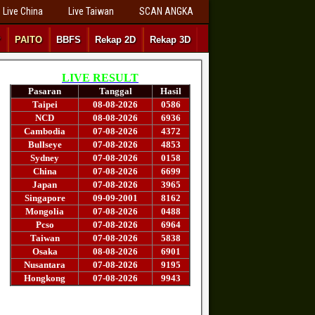
Live China
Live Taiwan
SCAN ANGKA
P
PAITO
BBFS
Rekap 2D
Rekap 3D