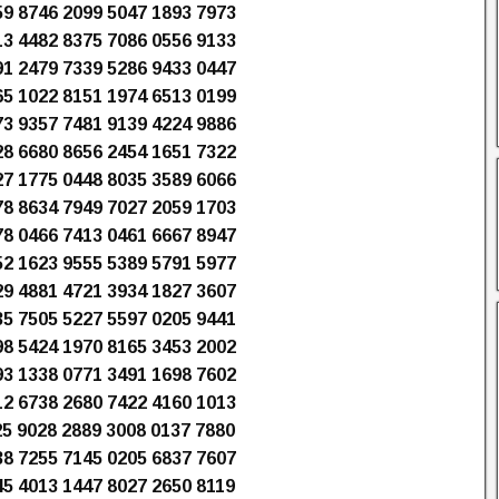
59 8746 2099 5047 1893 7973
13 4482 8375 7086 0556 9133
91 2479 7339 5286 9433 0447
65 1022 8151 1974 6513 0199
73 9357 7481 9139 4224 9886
28 6680 8656 2454 1651 7322
27 1775 0448 8035 3589 6066
78 8634 7949 7027 2059 1703
78 0466 7413 0461 6667 8947
52 1623 9555 5389 5791 5977
29 4881 4721 3934 1827 3607
35 7505 5227 5597 0205 9441
98 5424 1970 8165 3453 2002
93 1338 0771 3491 1698 7602
12 6738 2680 7422 4160 1013
25 9028 2889 3008 0137 7880
38 7255 7145 0205 6837 7607
45 4013 1447 8027 2650 8119