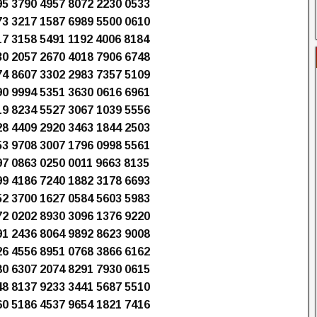
95 3790 4957 8072 2230 0533
73 3217 1587 6989 5500 0610
17 3158 5491 1192 4006 8184
30 2057 2670 4018 7906 6748
74 8607 3302 2983 7357 5109
90 9994 5351 3630 0616 6961
19 8234 5527 3067 1039 5556
28 4409 2920 3463 1844 2503
53 9708 3007 1796 0998 5561
97 0863 0250 0011 9663 8135
99 4186 7240 1882 3178 6693
52 3700 1627 0584 5603 5983
72 0202 8930 3096 1376 9220
91 2436 8064 9892 8623 9008
26 4556 8951 0768 3866 6162
80 6307 2074 8291 7930 0615
48 8137 9233 3441 5687 5510
60 5186 4537 9654 1821 7416