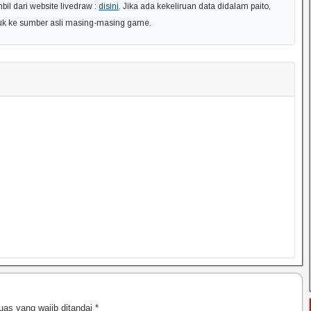
l dari website livedraw :
disini
. Jika ada kekeliruan data didalam paito,
uk ke sumber asli masing-masing game.
uas yang wajib ditandai
*