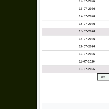
19-07-2026
18-07-2026
17-07-2026
16-07-2026
15-07-2026
14-07-2026
13-07-2026
12-07-2026
11-07-2026
10-07-2026