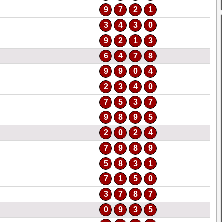
9
7
2
1
3
4
3
0
9
2
1
3
6
4
7
8
9
9
0
4
2
3
4
0
7
5
3
7
9
8
9
5
2
0
2
4
7
9
8
9
5
8
3
1
7
1
5
0
3
7
8
7
0
9
3
5