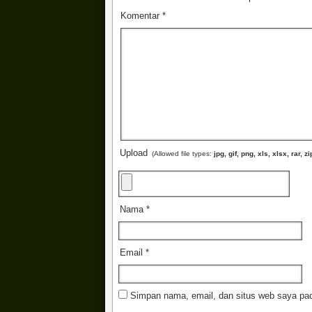
Komentar
*
Upload
(Allowed file types:
jpg, gif, png, xls, xlsx, rar
Nama
*
Email
*
Simpan nama, email, dan situs web saya pad