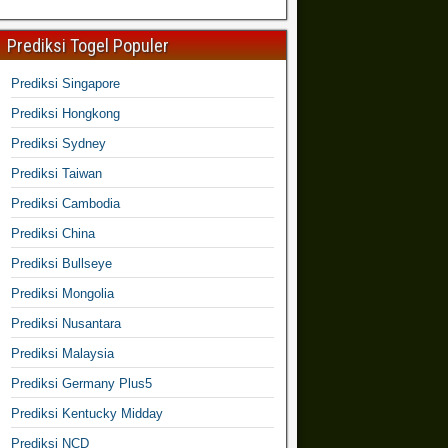
Prediksi Togel Populer
Prediksi Singapore
Prediksi Hongkong
Prediksi Sydney
Prediksi Taiwan
Prediksi Cambodia
Prediksi China
Prediksi Bullseye
Prediksi Mongolia
Prediksi Nusantara
Prediksi Malaysia
Prediksi Germany Plus5
Prediksi Kentucky Midday
Prediksi NCD