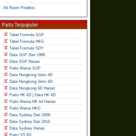
All Room Prediksi
Paito Terpopuler
Tabel Formula SGP
Tabel Formula HKG
Tabel Formula SDY
Data SGP Dari 1986
Data SGP Harian
Paito Warna SGP
Data Hongkong Versi 4D
Data Hongkong Versi 6D
Data Hongkong 6D Harian
Paito HK 6D | Data HK 6D
Paito Warna HK 6d Harian
Paito Warna HKG
Data Sydney Dari 2009
Data Sydney Dari 2015
Data Sydney Harian
Paito SD 6D