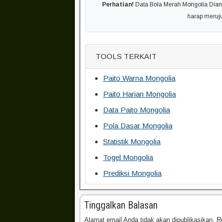
Perhatian!
Data Bola Merah Mongolia Diambi
harap meruj
TOOLS TERKAIT
Paito Warna Mongolia
Paito Harian Mongolia
Data Paito Mongolia
Pola Dasar Mongolia
Statistik Mongolia
Togel Mongolia
Prediksi Mongolia
Tinggalkan Balasan
Alamat email Anda tidak akan dipublikasikan.
R