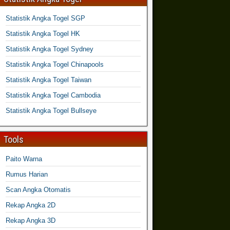
Statistik Angka Togel SGP
Statistik Angka Togel HK
Statistik Angka Togel Sydney
Statistik Angka Togel Chinapools
Statistik Angka Togel Taiwan
Statistik Angka Togel Cambodia
Statistik Angka Togel Bullseye
Tools
Paito Warna
Rumus Harian
Scan Angka Otomatis
Rekap Angka 2D
Rekap Angka 3D