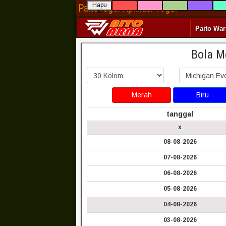
Hapu
PaitoTogel Aplikasi Togel
s
Paito Wa
Bola M
Merah
Biru
tanggal
x
08-08-2026
07-08-2026
06-08-2026
05-08-2026
04-08-2026
03-08-2026