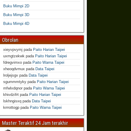
Buku Mimpi 2D
Buku Mimpi 3D
Buku Mimpi 4D
Obrolan
xieyvpvymj
pada
Paito Harian Taipei
uxmgtzekwk
pada
Paito Harian Taipei
fdregvimxo
pada
Paito Warna Taipei
xheoqdvmux
pada
Data Taipei
lroljejsgv
pada
Data Taipei
sgummmtyky
pada
Paito Harian Taipei
mfwlxdqnor
pada
Paito Warna Taipei
khivdzifrt
pada
Paito Harian Taipei
lskhngisxq
pada
Data Taipei
krrrottogp
pada
Paito Warna Taipei
Master Teraktif 24 Jam terakhir