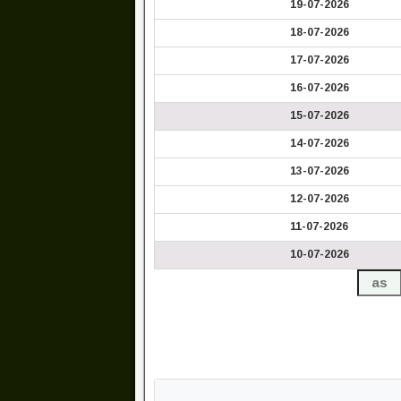
19-07-2026
18-07-2026
17-07-2026
16-07-2026
15-07-2026
14-07-2026
13-07-2026
12-07-2026
11-07-2026
10-07-2026