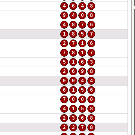
4
6
4
8
9
4
0
8
4
8
7
6
1
8
5
7
2
7
1
6
7
8
1
7
5
1
6
3
2
6
9
8
9
9
4
4
6
1
5
6
7
0
0
0
4
1
5
8
2
3
6
8
2
3
7
8