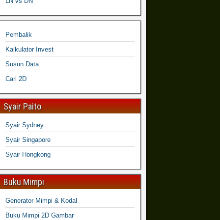
LN vs DN
Pembalik
Kalkulator Invest
Susun Data
Cari 2D
Syair Paito
Syair Sydney
Syair Singapore
Syair Hongkong
Buku Mimpi
Generator Mimpi & Kodal
Buku Mimpi 2D Gambar