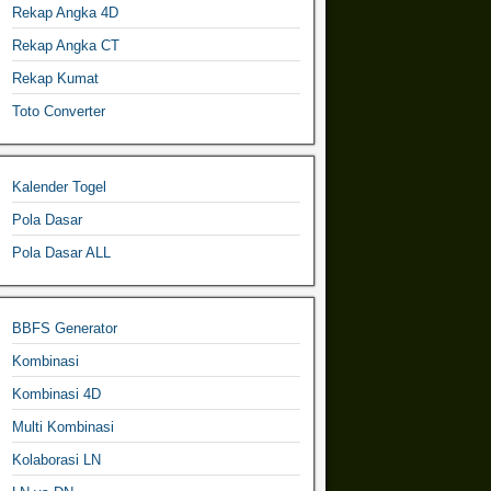
Rekap Angka 4D
Rekap Angka CT
Rekap Kumat
Toto Converter
Kalender Togel
Pola Dasar
Pola Dasar ALL
BBFS Generator
Kombinasi
Kombinasi 4D
Multi Kombinasi
Kolaborasi LN