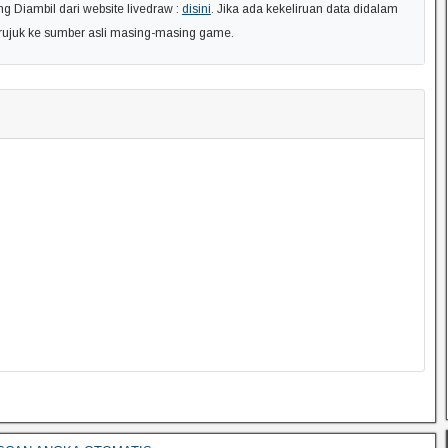
 Diambil dari website livedraw :
disini
. Jika ada kekeliruan data didalam
erujuk ke sumber asli masing-masing game.