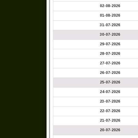
02-08-2026
01-08-2026
31-07-2026
30-07-2026
29-07-2026
28-07-2026
27-07-2026
26-07-2026
25-07-2026
24-07-2026
23-07-2026
22-07-2026
21-07-2026
20-07-2026