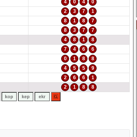
4
0
4
0
2
3
7
1
8
1
8
7
8
3
7
7
4
8
1
8
7
4
6
6
0
1
8
8
4
5
5
9
2
6
6
1
2
1
8
8