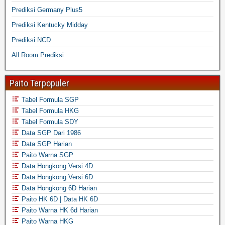
Prediksi Germany Plus5
Prediksi Kentucky Midday
Prediksi NCD
All Room Prediksi
Paito Terpopuler
Tabel Formula SGP
Tabel Formula HKG
Tabel Formula SDY
Data SGP Dari 1986
Data SGP Harian
Paito Warna SGP
Data Hongkong Versi 4D
Data Hongkong Versi 6D
Data Hongkong 6D Harian
Paito HK 6D | Data HK 6D
Paito Warna HK 6d Harian
Paito Warna HKG