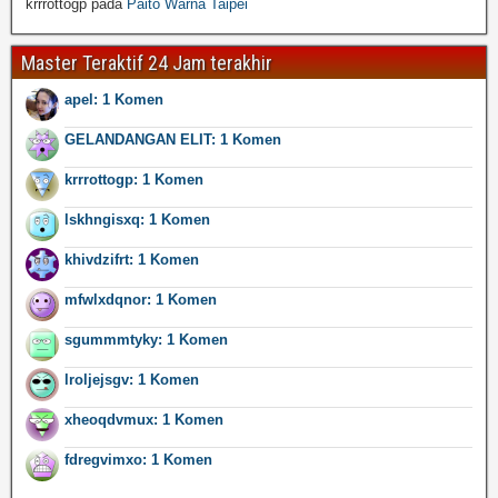
krrrottogp
pada
Paito Warna Taipei
Master Teraktif 24 Jam terakhir
apel: 1 Komen
GELANDANGAN ELIT: 1 Komen
krrrottogp: 1 Komen
lskhngisxq: 1 Komen
khivdzifrt: 1 Komen
mfwlxdqnor: 1 Komen
sgummmtyky: 1 Komen
lroljejsgv: 1 Komen
xheoqdvmux: 1 Komen
fdregvimxo: 1 Komen