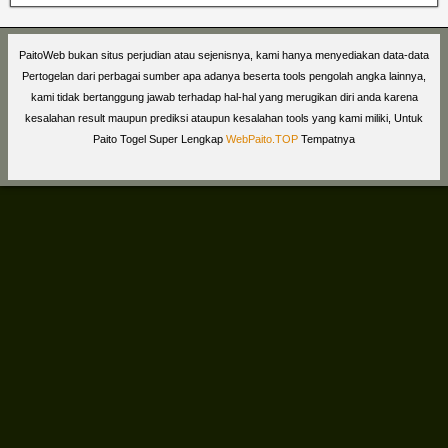
PaitoWeb bukan situs perjudian atau sejenisnya, kami hanya menyediakan data-data
Pertogelan dari perbagai sumber apa adanya beserta tools pengolah angka lainnya,
kami tidak bertanggung jawab terhadap hal-hal yang merugikan diri anda karena
kesalahan result maupun prediksi ataupun kesalahan tools yang kami miliki, Untuk
Paito Togel Super Lengkap
WebPaito.TOP
Tempatnya