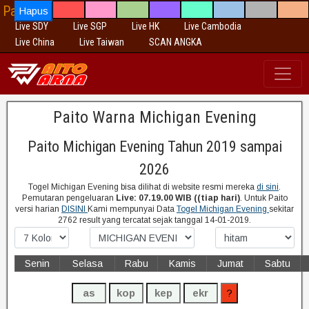
PaitoTogel Aplikasi Togel
Hapus
Live SDY
Live SGP
Live HK
Live Cambodia
Live China
Live Taiwan
SCAN ANGKA
Paito Warna Michigan Evening
Paito Michigan Evening Tahun 2019 sampai
2026
Togel Michigan Evening bisa dilihat di website resmi mereka
di sini
.
Pemutaran pengeluaran
Live: 07.19.00 WIB ((tiap hari)
. Untuk Paito
versi harian
DISINI
Kami mempunyai Data
Togel Michigan Evening
sekitar
2762 result yang tercatat sejak tanggal 14-01-2019.
Senin
Selasa
Rabu
Kamis
Jumat
Sabtu