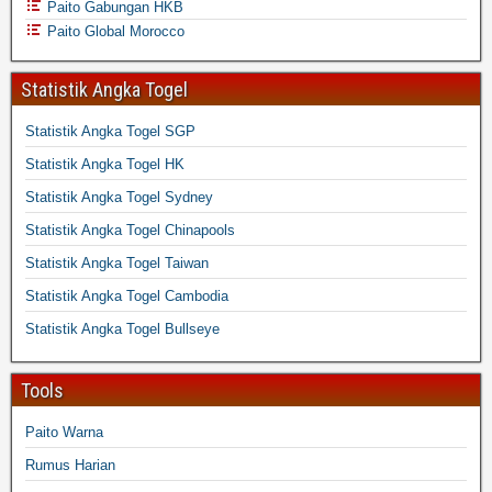
Paito Gabungan HKB
Paito Global Morocco
Statistik Angka Togel
Statistik Angka Togel SGP
Statistik Angka Togel HK
Statistik Angka Togel Sydney
Statistik Angka Togel Chinapools
Statistik Angka Togel Taiwan
Statistik Angka Togel Cambodia
Statistik Angka Togel Bullseye
Tools
Paito Warna
Rumus Harian