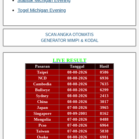
Statistik Michigan Evening
Togel Michigan Evening
SCAN ANGKA OTOMATIS
GENERATOR MIMPI & KODAL