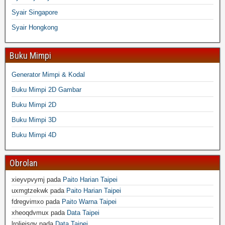
Syair Singapore
Syair Hongkong
Buku Mimpi
Generator Mimpi & Kodal
Buku Mimpi 2D Gambar
Buku Mimpi 2D
Buku Mimpi 3D
Buku Mimpi 4D
Obrolan
xieyvpvymj
pada
Paito Harian Taipei
uxmgtzekwk
pada
Paito Harian Taipei
fdregvimxo
pada
Paito Warna Taipei
xheoqdvmux
pada
Data Taipei
lroljejsgv
pada
Data Taipei