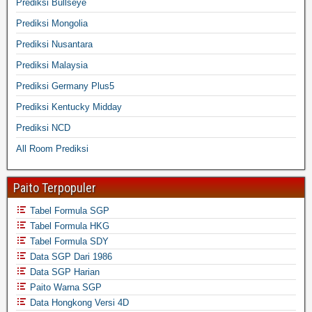
Prediksi Bullseye
Prediksi Mongolia
Prediksi Nusantara
Prediksi Malaysia
Prediksi Germany Plus5
Prediksi Kentucky Midday
Prediksi NCD
All Room Prediksi
Paito Terpopuler
Tabel Formula SGP
Tabel Formula HKG
Tabel Formula SDY
Data SGP Dari 1986
Data SGP Harian
Paito Warna SGP
Data Hongkong Versi 4D