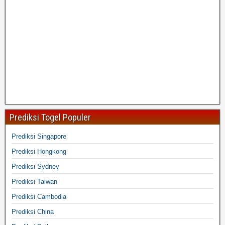
Prediksi Togel Populer
Prediksi Singapore
Prediksi Hongkong
Prediksi Sydney
Prediksi Taiwan
Prediksi Cambodia
Prediksi China