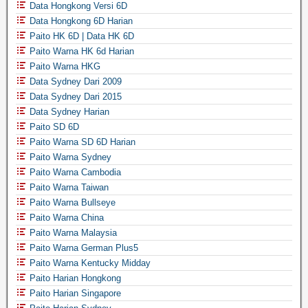
Data Hongkong Versi 6D
Data Hongkong 6D Harian
Paito HK 6D | Data HK 6D
Paito Warna HK 6d Harian
Paito Warna HKG
Data Sydney Dari 2009
Data Sydney Dari 2015
Data Sydney Harian
Paito SD 6D
Paito Warna SD 6D Harian
Paito Warna Sydney
Paito Warna Cambodia
Paito Warna Taiwan
Paito Warna Bullseye
Paito Warna China
Paito Warna Malaysia
Paito Warna German Plus5
Paito Warna Kentucky Midday
Paito Harian Hongkong
Paito Harian Singapore