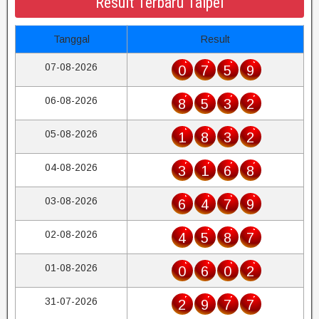
Result Terbaru Taipei
Tanggal
Result
07-08-2026
0
7
5
9
06-08-2026
8
5
3
2
05-08-2026
1
8
3
2
04-08-2026
3
1
6
8
03-08-2026
6
4
7
9
02-08-2026
4
5
8
7
01-08-2026
0
6
0
2
31-07-2026
2
9
7
7