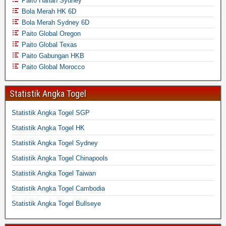
Paito Harian Sydney
Bola Merah HK 6D
Bola Merah Sydney 6D
Paito Global Oregon
Paito Global Texas
Paito Gabungan HKB
Paito Global Morocco
Statistik Angka Togel
Statistik Angka Togel SGP
Statistik Angka Togel HK
Statistik Angka Togel Sydney
Statistik Angka Togel Chinapools
Statistik Angka Togel Taiwan
Statistik Angka Togel Cambodia
Statistik Angka Togel Bullseye