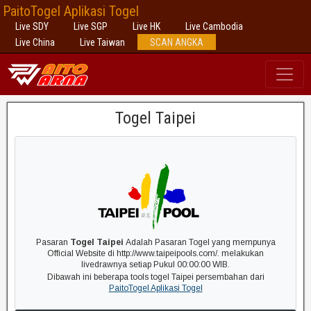
PaitoTogel Aplikasi Togel
Live SDY
Live SGP
Live HK
Live Cambodia
Live China
Live Taiwan
SCAN ANGKA
Togel Taipei
Pasaran
Togel Taipei
Adalah Pasaran Togel yang mempunya
Official Website di http://www.taipeipools.com/. melakukan
livedrawnya setiap Pukul 00:00:00 WIB.
Dibawah ini beberapa tools togel Taipei persembahan dari
PaitoTogel Aplikasi Togel