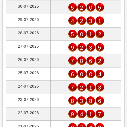
30-07-2026
5
2
0
5
29-07-2026
4
2
3
1
28-07-2026
5
0
1
2
27-07-2026
9
2
3
5
26-07-2026
7
8
6
2
25-07-2026
6
0
0
4
24-07-2026
7
2
1
3
23-07-2026
8
3
8
6
22-07-2026
9
4
1
7
21-07-2026