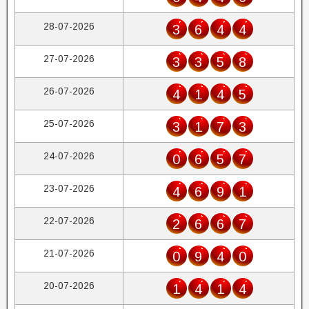
28-07-2026
3
6
4
4
27-07-2026
3
3
5
8
26-07-2026
4
1
4
5
25-07-2026
3
1
7
3
24-07-2026
0
6
5
7
23-07-2026
4
6
9
1
22-07-2026
2
6
6
7
21-07-2026
0
9
4
0
20-07-2026
1
4
1
4