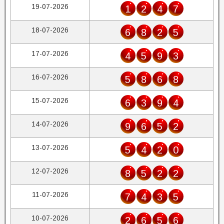
19-07-2026
1
2
4
7
18-07-2026
6
8
2
5
17-07-2026
4
5
9
3
16-07-2026
5
8
6
8
15-07-2026
6
3
9
4
14-07-2026
9
6
5
2
13-07-2026
5
4
2
0
12-07-2026
8
5
2
2
11-07-2026
7
4
3
5
10-07-2026
2
6
5
6