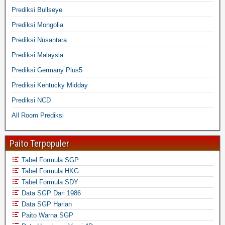
Prediksi Bullseye
Prediksi Mongolia
Prediksi Nusantara
Prediksi Malaysia
Prediksi Germany Plus5
Prediksi Kentucky Midday
Prediksi NCD
All Room Prediksi
Paito Terpopuler
Tabel Formula SGP
Tabel Formula HKG
Tabel Formula SDY
Data SGP Dari 1986
Data SGP Harian
Paito Warna SGP