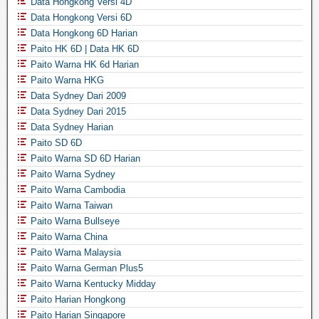
Data Hongkong Versi 4D
Data Hongkong Versi 6D
Data Hongkong 6D Harian
Paito HK 6D | Data HK 6D
Paito Warna HK 6d Harian
Paito Warna HKG
Data Sydney Dari 2009
Data Sydney Dari 2015
Data Sydney Harian
Paito SD 6D
Paito Warna SD 6D Harian
Paito Warna Sydney
Paito Warna Cambodia
Paito Warna Taiwan
Paito Warna Bullseye
Paito Warna China
Paito Warna Malaysia
Paito Warna German Plus5
Paito Warna Kentucky Midday
Paito Harian Hongkong
Paito Harian Singapore