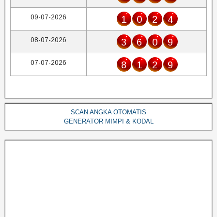
09-07-2026
1
0
2
4
08-07-2026
3
6
0
9
07-07-2026
8
1
2
9
SCAN ANGKA OTOMATIS
GENERATOR MIMPI & KODAL