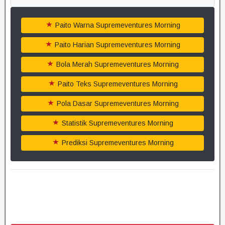
Paito Warna Supremeventures Morning
Paito Harian Supremeventures Morning
Bola Merah Supremeventures Morning
Paito Teks Supremeventures Morning
Pola Dasar Supremeventures Morning
Statistik Supremeventures Morning
Prediksi Supremeventures Morning