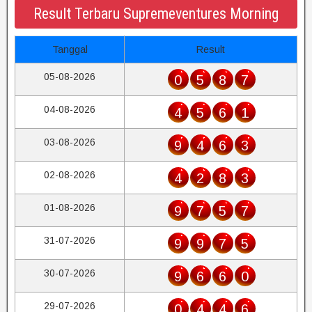
Result Terbaru Supremeventures Morning
Tanggal
Result
05-08-2026
0
5
8
7
04-08-2026
4
5
6
1
03-08-2026
9
4
6
3
02-08-2026
4
2
8
3
01-08-2026
9
7
5
7
31-07-2026
9
9
7
5
30-07-2026
9
6
6
0
29-07-2026
0
4
4
6