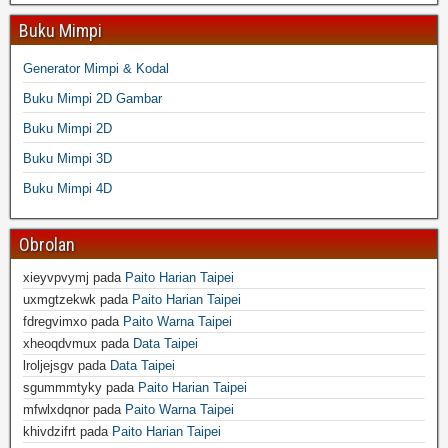
Buku Mimpi
Generator Mimpi & Kodal
Buku Mimpi 2D Gambar
Buku Mimpi 2D
Buku Mimpi 3D
Buku Mimpi 4D
Obrolan
xieyvpvymj
pada
Paito Harian Taipei
uxmgtzekwk
pada
Paito Harian Taipei
fdregvimxo
pada
Paito Warna Taipei
xheoqdvmux
pada
Data Taipei
lroljejsgv
pada
Data Taipei
sgummmtyky
pada
Paito Harian Taipei
mfwlxdqnor
pada
Paito Warna Taipei
khivdzifrt
pada
Paito Harian Taipei