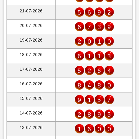
21-07-2026
5
6
9
2
20-07-2026
6
7
3
9
19-07-2026
2
0
1
0
18-07-2026
6
1
1
3
17-07-2026
5
2
6
4
16-07-2026
8
4
8
0
15-07-2026
9
1
5
7
14-07-2026
2
8
9
5
13-07-2026
1
6
0
0