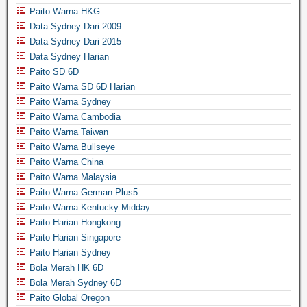
Paito Warna HKG
Data Sydney Dari 2009
Data Sydney Dari 2015
Data Sydney Harian
Paito SD 6D
Paito Warna SD 6D Harian
Paito Warna Sydney
Paito Warna Cambodia
Paito Warna Taiwan
Paito Warna Bullseye
Paito Warna China
Paito Warna Malaysia
Paito Warna German Plus5
Paito Warna Kentucky Midday
Paito Harian Hongkong
Paito Harian Singapore
Paito Harian Sydney
Bola Merah HK 6D
Bola Merah Sydney 6D
Paito Global Oregon