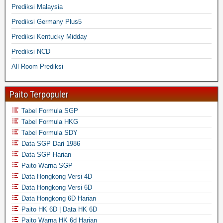
Prediksi Malaysia
Prediksi Germany Plus5
Prediksi Kentucky Midday
Prediksi NCD
All Room Prediksi
Paito Terpopuler
Tabel Formula SGP
Tabel Formula HKG
Tabel Formula SDY
Data SGP Dari 1986
Data SGP Harian
Paito Warna SGP
Data Hongkong Versi 4D
Data Hongkong Versi 6D
Data Hongkong 6D Harian
Paito HK 6D | Data HK 6D
Paito Warna HK 6d Harian