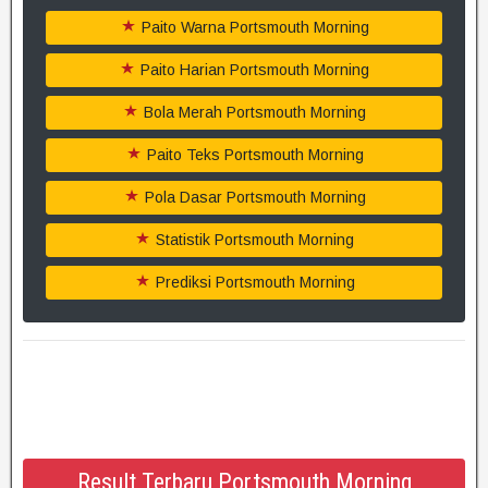
Paito Warna Portsmouth Morning
Paito Harian Portsmouth Morning
Bola Merah Portsmouth Morning
Paito Teks Portsmouth Morning
Pola Dasar Portsmouth Morning
Statistik Portsmouth Morning
Prediksi Portsmouth Morning
Result Terbaru Portsmouth Morning