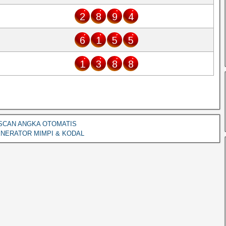
2
8
9
4
6
1
5
5
1
3
8
8
SCAN ANGKA OTOMATIS
NERATOR MIMPI & KODAL