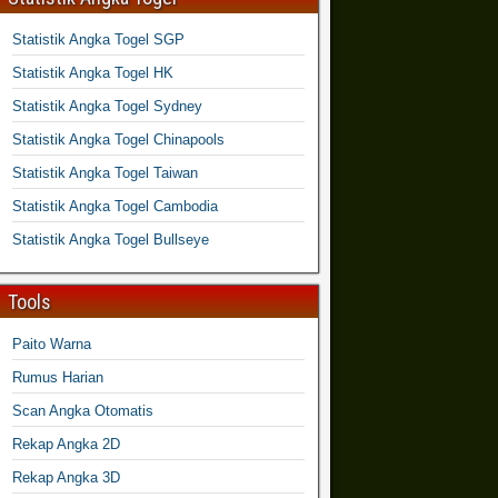
Statistik Angka Togel SGP
Statistik Angka Togel HK
Statistik Angka Togel Sydney
Statistik Angka Togel Chinapools
Statistik Angka Togel Taiwan
Statistik Angka Togel Cambodia
Statistik Angka Togel Bullseye
Tools
Paito Warna
Rumus Harian
Scan Angka Otomatis
Rekap Angka 2D
Rekap Angka 3D