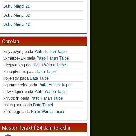
Buku Mimpi 2D
Buku Mimpi 3D
Buku Mimpi 4D
Obrolan
xieyvpvymj
pada
Paito Harian Taipei
uxmgtzekwk
pada
Paito Harian Taipei
fdregvimxo
pada
Paito Warna Taipei
xheoqdvmux
pada
Data Taipei
lroljejsgv
pada
Data Taipei
sgummmtyky
pada
Paito Harian Taipei
mfwlxdqnor
pada
Paito Warna Taipei
khivdzifrt
pada
Paito Harian Taipei
lskhngisxq
pada
Data Taipei
krrrottogp
pada
Paito Warna Taipei
Master Teraktif 24 Jam terakhir