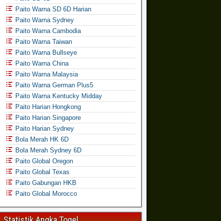
Paito Warna SD 6D Harian
Paito Warna Sydney
Paito Warna Cambodia
Paito Warna Taiwan
Paito Warna Bullseye
Paito Warna China
Paito Warna Malaysia
Paito Warna German Plus5
Paito Warna Kentucky Midday
Paito Harian Hongkong
Paito Harian Singapore
Paito Harian Sydney
Bola Merah HK 6D
Bola Merah Sydney 6D
Paito Global Oregon
Paito Global Texas
Paito Gabungan HKB
Paito Global Morocco
Statistik Angka Togel