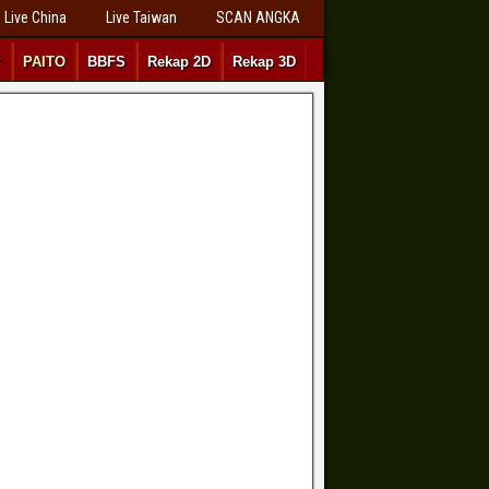
Live China
Live Taiwan
SCAN ANGKA
P
PAITO
BBFS
Rekap 2D
Rekap 3D