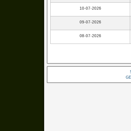
10-07-2026
09-07-2026
08-07-2026
GE