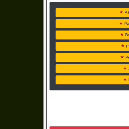
Pa
Pa
Bo
P
Po