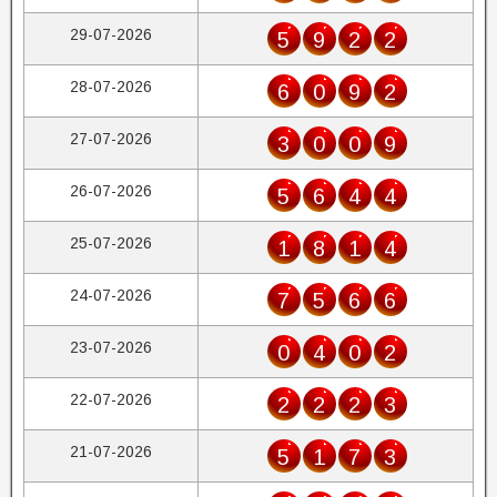
29-07-2026
5
9
2
2
28-07-2026
6
0
9
2
27-07-2026
3
0
0
9
26-07-2026
5
6
4
4
25-07-2026
1
8
1
4
24-07-2026
7
5
6
6
23-07-2026
0
4
0
2
22-07-2026
2
2
2
3
21-07-2026
5
1
7
3