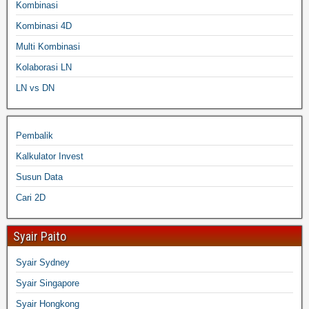
Kombinasi
Kombinasi 4D
Multi Kombinasi
Kolaborasi LN
LN vs DN
Pembalik
Kalkulator Invest
Susun Data
Cari 2D
Syair Paito
Syair Sydney
Syair Singapore
Syair Hongkong