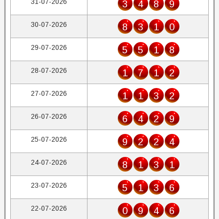
31-07-2026
3
4
8
9
30-07-2026
8
3
1
0
29-07-2026
5
5
1
8
28-07-2026
1
7
1
2
27-07-2026
1
1
3
2
26-07-2026
6
4
2
9
25-07-2026
9
2
2
4
24-07-2026
8
1
3
1
23-07-2026
5
1
3
6
22-07-2026
0
9
4
6