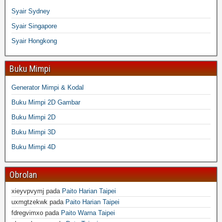
Syair Sydney
Syair Singapore
Syair Hongkong
Buku Mimpi
Generator Mimpi & Kodal
Buku Mimpi 2D Gambar
Buku Mimpi 2D
Buku Mimpi 3D
Buku Mimpi 4D
Obrolan
xieyvpvymj
pada
Paito Harian Taipei
uxmgtzekwk
pada
Paito Harian Taipei
fdregvimxo
pada
Paito Warna Taipei