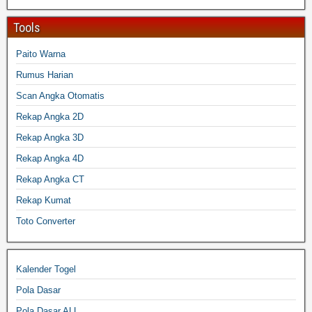
Tools
Paito Warna
Rumus Harian
Scan Angka Otomatis
Rekap Angka 2D
Rekap Angka 3D
Rekap Angka 4D
Rekap Angka CT
Rekap Kumat
Toto Converter
Kalender Togel
Pola Dasar
Pola Dasar ALL