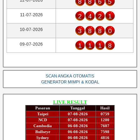
8
8
6
5
11-07-2026
2
4
2
1
10-07-2026
3
8
8
0
09-07-2026
1
1
1
8
SCAN ANGKA OTOMATIS
GENERATOR MIMPI & KODAL