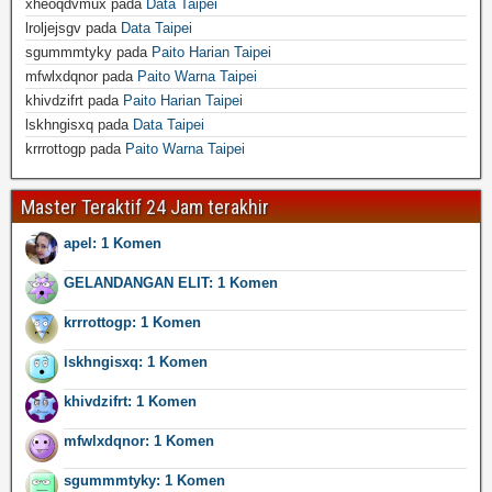
xheoqdvmux
pada
Data Taipei
lroljejsgv
pada
Data Taipei
sgummmtyky
pada
Paito Harian Taipei
mfwlxdqnor
pada
Paito Warna Taipei
khivdzifrt
pada
Paito Harian Taipei
lskhngisxq
pada
Data Taipei
krrrottogp
pada
Paito Warna Taipei
Master Teraktif 24 Jam terakhir
apel: 1 Komen
GELANDANGAN ELIT: 1 Komen
krrrottogp: 1 Komen
lskhngisxq: 1 Komen
khivdzifrt: 1 Komen
mfwlxdqnor: 1 Komen
sgummmtyky: 1 Komen