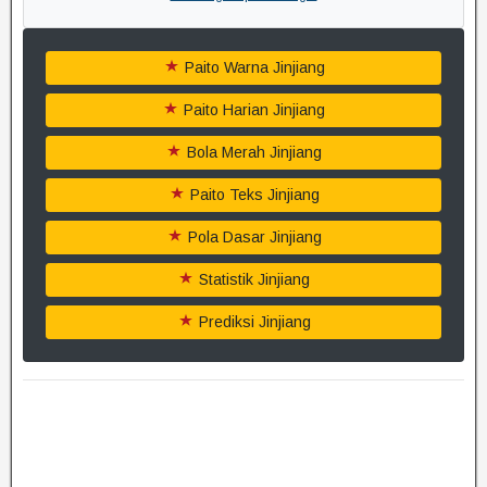
Paito Warna Jinjiang
Paito Harian Jinjiang
Bola Merah Jinjiang
Paito Teks Jinjiang
Pola Dasar Jinjiang
Statistik Jinjiang
Prediksi Jinjiang