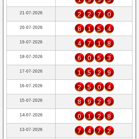
21-07-2026
2
2
7
0
20-07-2026
8
1
5
4
19-07-2026
4
7
1
8
18-07-2026
6
0
5
3
17-07-2026
1
5
2
9
16-07-2026
2
5
0
4
15-07-2026
8
9
2
9
14-07-2026
0
1
2
8
13-07-2026
7
4
7
2