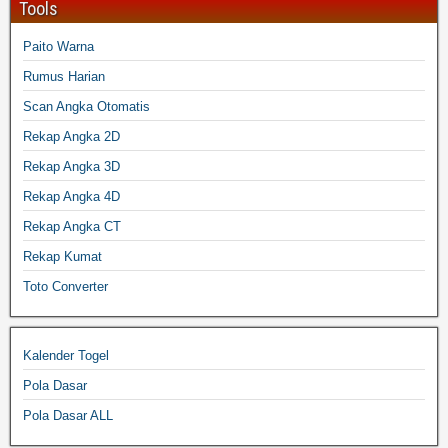
Tools
Paito Warna
Rumus Harian
Scan Angka Otomatis
Rekap Angka 2D
Rekap Angka 3D
Rekap Angka 4D
Rekap Angka CT
Rekap Kumat
Toto Converter
Kalender Togel
Pola Dasar
Pola Dasar ALL