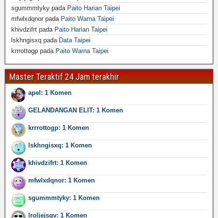
sgummmtyky
pada
Paito Harian Taipei
mfwlxdqnor
pada
Paito Warna Taipei
khivdzifrt
pada
Paito Harian Taipei
lskhngisxq
pada
Data Taipei
krrrottogp
pada
Paito Warna Taipei
Master Teraktif 24 Jam terakhir
apel: 1 Komen
GELANDANGAN ELIT: 1 Komen
krrrottogp: 1 Komen
lskhngisxq: 1 Komen
khivdzifrt: 1 Komen
mfwlxdqnor: 1 Komen
sgummmtyky: 1 Komen
lroljejsgv: 1 Komen