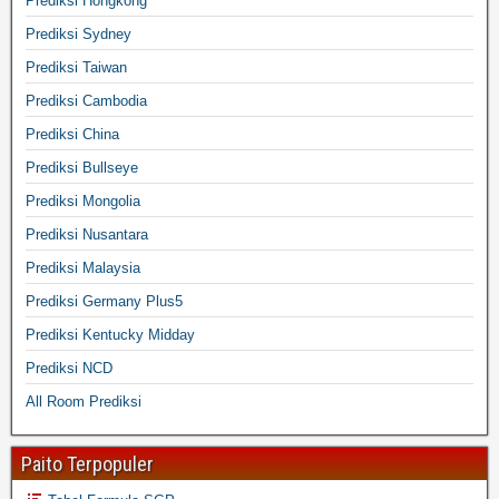
Prediksi Hongkong
Prediksi Sydney
Prediksi Taiwan
Prediksi Cambodia
Prediksi China
Prediksi Bullseye
Prediksi Mongolia
Prediksi Nusantara
Prediksi Malaysia
Prediksi Germany Plus5
Prediksi Kentucky Midday
Prediksi NCD
All Room Prediksi
Paito Terpopuler