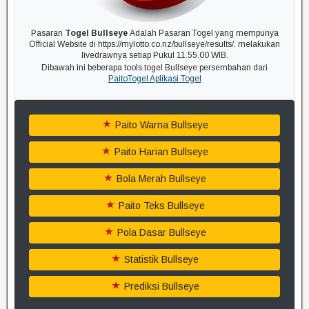
Pasaran
Togel Bullseye
Adalah Pasaran Togel yang mempunya
Official Website di https://mylotto.co.nz/bullseye/results/. melakukan
livedrawnya setiap Pukul 11.55.00 WIB.
Dibawah ini beberapa tools togel Bullseye persembahan dari
PaitoTogel Aplikasi Togel
Paito Warna Bullseye
Paito Harian Bullseye
Bola Merah Bullseye
Paito Teks Bullseye
Pola Dasar Bullseye
Statistik Bullseye
Prediksi Bullseye