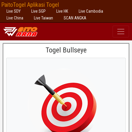
PaitoTogel Aplikasi Togel
Live SDY
Live SGP
Live HK
Live Cambodia
Live China
Live Taiwan
SCAN ANGKA
Togel Bullseye