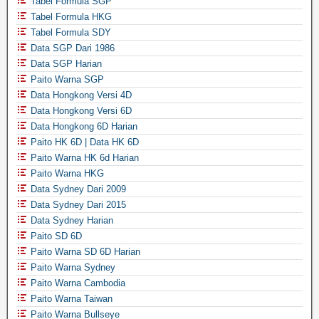
Tabel Formula SGP
Tabel Formula HKG
Tabel Formula SDY
Data SGP Dari 1986
Data SGP Harian
Paito Warna SGP
Data Hongkong Versi 4D
Data Hongkong Versi 6D
Data Hongkong 6D Harian
Paito HK 6D | Data HK 6D
Paito Warna HK 6d Harian
Paito Warna HKG
Data Sydney Dari 2009
Data Sydney Dari 2015
Data Sydney Harian
Paito SD 6D
Paito Warna SD 6D Harian
Paito Warna Sydney
Paito Warna Cambodia
Paito Warna Taiwan
Paito Warna Bullseye