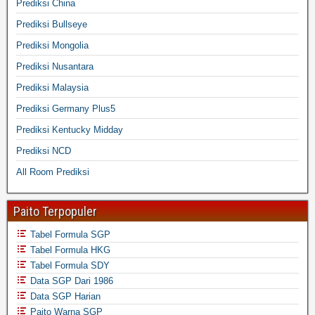
Prediksi China
Prediksi Bullseye
Prediksi Mongolia
Prediksi Nusantara
Prediksi Malaysia
Prediksi Germany Plus5
Prediksi Kentucky Midday
Prediksi NCD
All Room Prediksi
Paito Terpopuler
Tabel Formula SGP
Tabel Formula HKG
Tabel Formula SDY
Data SGP Dari 1986
Data SGP Harian
Paito Warna SGP