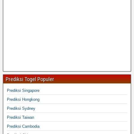
Prediksi Togel Populer
Prediksi Singapore
Prediksi Hongkong
Prediksi Sydney
Prediksi Taiwan
Prediksi Cambodia