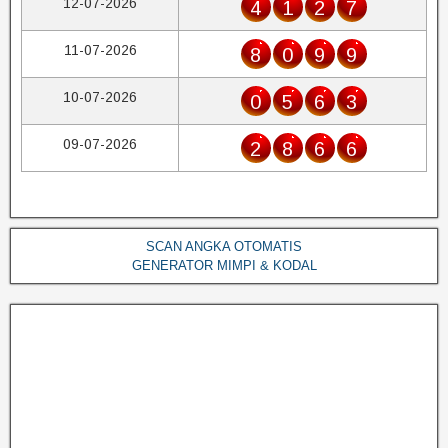
12-07-2026
4
1
2
7
11-07-2026
8
0
9
9
10-07-2026
0
5
6
3
09-07-2026
2
8
6
6
SCAN ANGKA OTOMATIS
GENERATOR MIMPI & KODAL