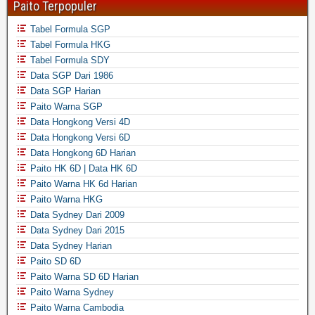
Paito Terpopuler
Tabel Formula SGP
Tabel Formula HKG
Tabel Formula SDY
Data SGP Dari 1986
Data SGP Harian
Paito Warna SGP
Data Hongkong Versi 4D
Data Hongkong Versi 6D
Data Hongkong 6D Harian
Paito HK 6D | Data HK 6D
Paito Warna HK 6d Harian
Paito Warna HKG
Data Sydney Dari 2009
Data Sydney Dari 2015
Data Sydney Harian
Paito SD 6D
Paito Warna SD 6D Harian
Paito Warna Sydney
Paito Warna Cambodia