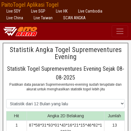
PaitoTogel Aplikasi Togel
Live SDY
Live SGP
Live HK
Live Cambodia
Live China
Live Taiwan
SCAN ANGKA
Statistik Angka Togel Supremeventures
Evening
Statistik Togel Supremeventures Evening Sejak 08-
08-2025
Pastikan data pasaran Supremeventures-evening sudah terupdate dan
akurat untuk menghasilkan statistik togel lebih jitu
Hit
Angka 2D Belakang
Jumlah
1
87*58*31*93*01*43*16*21*15*46*82*1
13