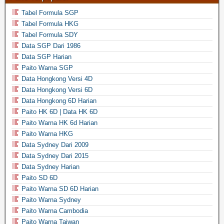
Tabel Formula SGP
Tabel Formula HKG
Tabel Formula SDY
Data SGP Dari 1986
Data SGP Harian
Paito Warna SGP
Data Hongkong Versi 4D
Data Hongkong Versi 6D
Data Hongkong 6D Harian
Paito HK 6D | Data HK 6D
Paito Warna HK 6d Harian
Paito Warna HKG
Data Sydney Dari 2009
Data Sydney Dari 2015
Data Sydney Harian
Paito SD 6D
Paito Warna SD 6D Harian
Paito Warna Sydney
Paito Warna Cambodia
Paito Warna Taiwan