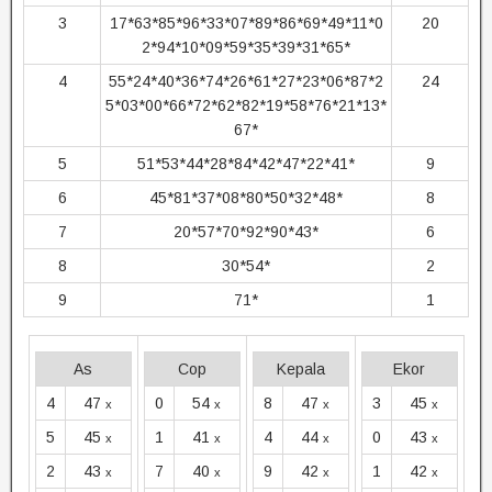
3
17*63*85*96*33*07*89*86*69*49*11*0
20
2*94*10*09*59*35*39*31*65*
4
55*24*40*36*74*26*61*27*23*06*87*2
24
5*03*00*66*72*62*82*19*58*76*21*13*
67*
5
51*53*44*28*84*42*47*22*41*
9
6
45*81*37*08*80*50*32*48*
8
7
20*57*70*92*90*43*
6
8
30*54*
2
9
71*
1
As
Cop
Kepala
Ekor
4
47
0
54
8
47
3
45
x
x
x
x
5
45
1
41
4
44
0
43
x
x
x
x
2
43
7
40
9
42
1
42
x
x
x
x