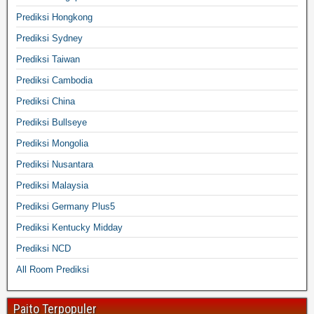
Prediksi Hongkong
Prediksi Sydney
Prediksi Taiwan
Prediksi Cambodia
Prediksi China
Prediksi Bullseye
Prediksi Mongolia
Prediksi Nusantara
Prediksi Malaysia
Prediksi Germany Plus5
Prediksi Kentucky Midday
Prediksi NCD
All Room Prediksi
Paito Terpopuler