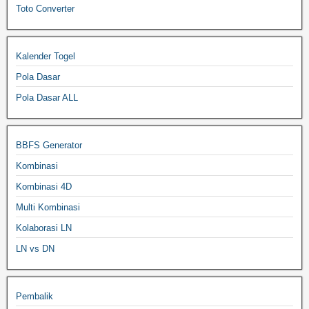
Toto Converter
Kalender Togel
Pola Dasar
Pola Dasar ALL
BBFS Generator
Kombinasi
Kombinasi 4D
Multi Kombinasi
Kolaborasi LN
LN vs DN
Pembalik