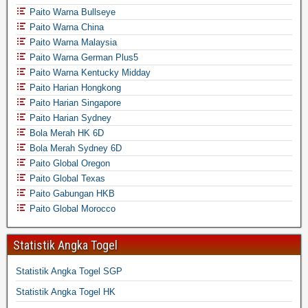
Paito Warna Bullseye
Paito Warna China
Paito Warna Malaysia
Paito Warna German Plus5
Paito Warna Kentucky Midday
Paito Harian Hongkong
Paito Harian Singapore
Paito Harian Sydney
Bola Merah HK 6D
Bola Merah Sydney 6D
Paito Global Oregon
Paito Global Texas
Paito Gabungan HKB
Paito Global Morocco
Statistik Angka Togel
Statistik Angka Togel SGP
Statistik Angka Togel HK