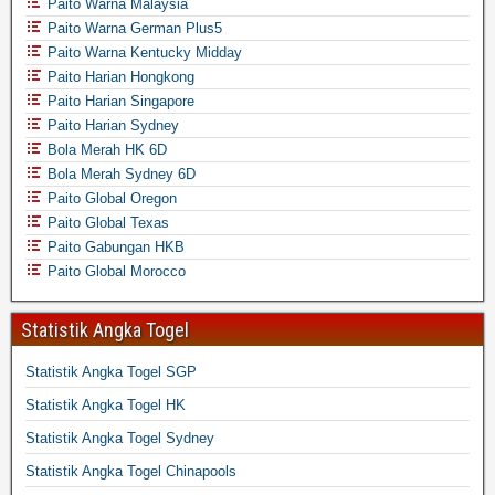
Paito Warna Malaysia
Paito Warna German Plus5
Paito Warna Kentucky Midday
Paito Harian Hongkong
Paito Harian Singapore
Paito Harian Sydney
Bola Merah HK 6D
Bola Merah Sydney 6D
Paito Global Oregon
Paito Global Texas
Paito Gabungan HKB
Paito Global Morocco
Statistik Angka Togel
Statistik Angka Togel SGP
Statistik Angka Togel HK
Statistik Angka Togel Sydney
Statistik Angka Togel Chinapools