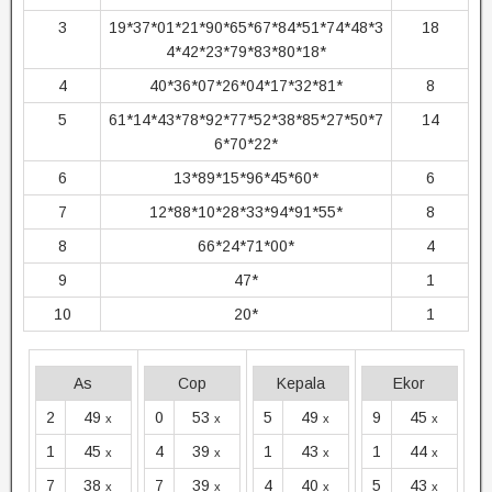
3
19*37*01*21*90*65*67*84*51*74*48*3
18
4*42*23*79*83*80*18*
4
40*36*07*26*04*17*32*81*
8
5
61*14*43*78*92*77*52*38*85*27*50*7
14
6*70*22*
6
13*89*15*96*45*60*
6
7
12*88*10*28*33*94*91*55*
8
8
66*24*71*00*
4
9
47*
1
10
20*
1
As
Cop
Kepala
Ekor
2
49
0
53
5
49
9
45
x
x
x
x
1
45
4
39
1
43
1
44
x
x
x
x
7
38
7
39
4
40
5
43
x
x
x
x