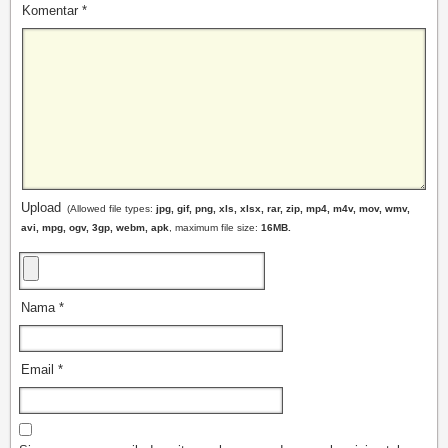
Komentar
*
Upload
(Allowed file types:
jpg, gif, png, xls, xlsx, rar, zip, mp4, m4v, mov, wmv,
avi, mpg, ogv, 3gp, webm, apk
, maximum file size:
16MB.
Nama
*
Email
*