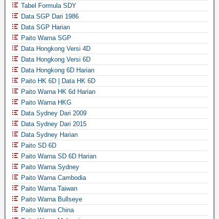
Tabel Formula SDY
Data SGP Dari 1986
Data SGP Harian
Paito Warna SGP
Data Hongkong Versi 4D
Data Hongkong Versi 6D
Data Hongkong 6D Harian
Paito HK 6D | Data HK 6D
Paito Warna HK 6d Harian
Paito Warna HKG
Data Sydney Dari 2009
Data Sydney Dari 2015
Data Sydney Harian
Paito SD 6D
Paito Warna SD 6D Harian
Paito Warna Sydney
Paito Warna Cambodia
Paito Warna Taiwan
Paito Warna Bullseye
Paito Warna China