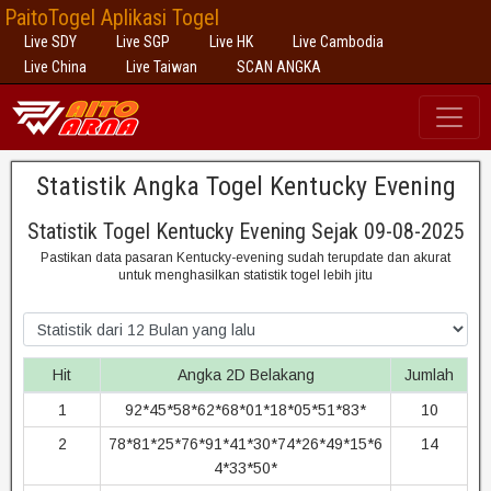
PaitoTogel Aplikasi Togel
Live SDY
Live SGP
Live HK
Live Cambodia
Live China
Live Taiwan
SCAN ANGKA
Statistik Angka Togel Kentucky Evening
Statistik Togel Kentucky Evening Sejak 09-08-2025
Pastikan data pasaran Kentucky-evening sudah terupdate dan akurat
untuk menghasilkan statistik togel lebih jitu
Hit
Angka 2D Belakang
Jumlah
1
92*45*58*62*68*01*18*05*51*83*
10
2
78*81*25*76*91*41*30*74*26*49*15*6
14
4*33*50*