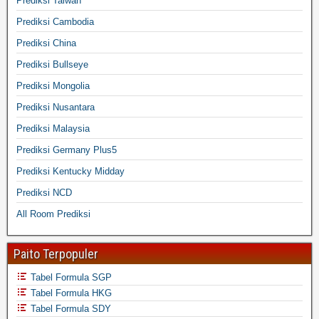
Prediksi Taiwan
Prediksi Cambodia
Prediksi China
Prediksi Bullseye
Prediksi Mongolia
Prediksi Nusantara
Prediksi Malaysia
Prediksi Germany Plus5
Prediksi Kentucky Midday
Prediksi NCD
All Room Prediksi
Paito Terpopuler
Tabel Formula SGP
Tabel Formula HKG
Tabel Formula SDY