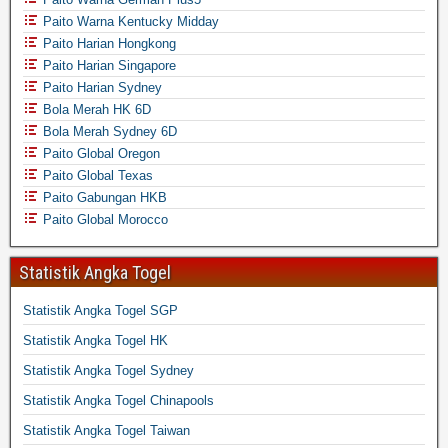
Paito Warna Kentucky Midday
Paito Harian Hongkong
Paito Harian Singapore
Paito Harian Sydney
Bola Merah HK 6D
Bola Merah Sydney 6D
Paito Global Oregon
Paito Global Texas
Paito Gabungan HKB
Paito Global Morocco
Statistik Angka Togel
Statistik Angka Togel SGP
Statistik Angka Togel HK
Statistik Angka Togel Sydney
Statistik Angka Togel Chinapools
Statistik Angka Togel Taiwan