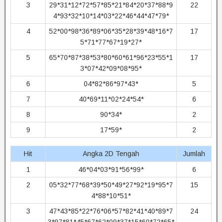
3
29*31*12*72*57*85*21*84*20*37*88*9
22
4*93*32*10*14*03*22*46*44*47*79*
4
52*00*98*36*89*06*35*28*39*48*16*7
17
5*71*77*67*19*27*
5
65*70*87*38*53*80*60*61*96*23*55*1
17
3*07*42*09*08*95*
6
04*82*86*97*43*
5
7
40*69*11*02*24*54*
6
8
90*34*
2
9
17*59*
2
Hit
Angka 2D Tengah
Jumlah
1
46*04*03*91*56*99*
6
2
05*32*77*68*39*50*49*27*92*19*95*7
15
4*88*10*51*
3
47*43*85*22*76*06*57*82*41*40*89*7
24