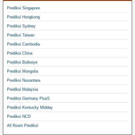
Prediksi Singapore
Prediksi Hongkong
Prediksi Sydney
Prediksi Taiwan
Prediksi Cambodia
Prediksi China
Prediksi Bullseye
Prediksi Mongolia
Prediksi Nusantara
Prediksi Malaysia
Prediksi Germany Plus5
Prediksi Kentucky Midday
Prediksi NCD
All Room Prediksi