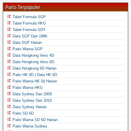
Paito Terpopuler
Tabel Formula SGP
Tabel Formula HKG
Tabel Formula SDY
Data SGP Dari 1986
Data SGP Harian
Paito Warna SGP
Data Hongkong Versi 4D
Data Hongkong Versi 6D
Data Hongkong 6D Harian
Paito HK 6D | Data HK 6D
Paito Warna HK 6d Harian
Paito Warna HKG
Data Sydney Dari 2009
Data Sydney Dari 2015
Data Sydney Harian
Paito SD 6D
Paito Warna SD 6D Harian
Paito Warna Sydney