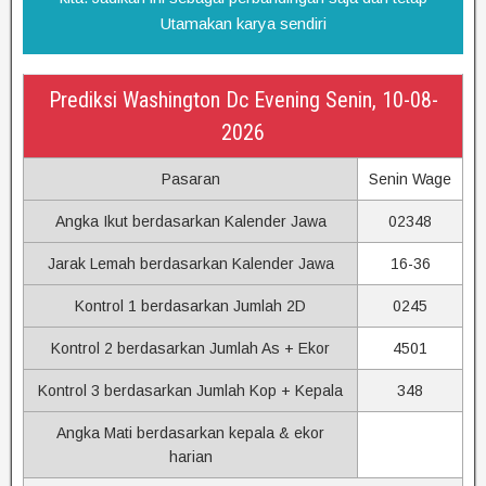
Utamakan karya sendiri
Prediksi Washington Dc Evening Senin, 10-08-
2026
Pasaran
Senin Wage
Angka Ikut berdasarkan Kalender Jawa
02348
Jarak Lemah berdasarkan Kalender Jawa
16-36
Kontrol 1 berdasarkan Jumlah 2D
0245
Kontrol 2 berdasarkan Jumlah As + Ekor
4501
Kontrol 3 berdasarkan Jumlah Kop + Kepala
348
Angka Mati berdasarkan kepala & ekor
harian