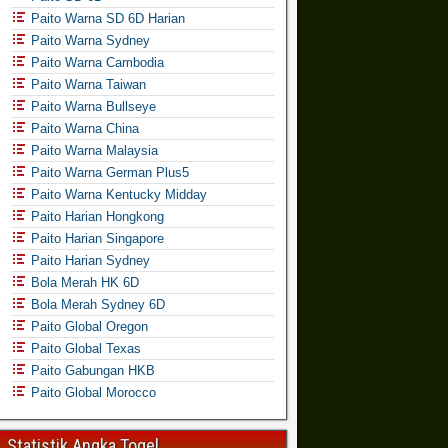
Paito Warna SD 6D Harian
Paito Warna Sydney
Paito Warna Cambodia
Paito Warna Taiwan
Paito Warna Bullseye
Paito Warna China
Paito Warna Malaysia
Paito Warna German Plus5
Paito Warna Kentucky Midday
Paito Harian Hongkong
Paito Harian Singapore
Paito Harian Sydney
Bola Merah HK 6D
Bola Merah Sydney 6D
Paito Global Oregon
Paito Global Texas
Paito Gabungan HKB
Paito Global Morocco
Statistik Angka Togel