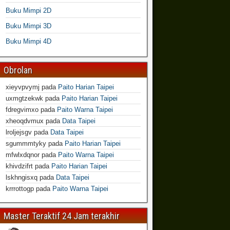
Buku Mimpi 2D
Buku Mimpi 3D
Buku Mimpi 4D
Obrolan
xieyvpvymj
pada
Paito Harian Taipei
uxmgtzekwk
pada
Paito Harian Taipei
fdregvimxo
pada
Paito Warna Taipei
xheoqdvmux
pada
Data Taipei
lroljejsgv
pada
Data Taipei
sgummmtyky
pada
Paito Harian Taipei
mfwlxdqnor
pada
Paito Warna Taipei
khivdzifrt
pada
Paito Harian Taipei
lskhngisxq
pada
Data Taipei
krrrottogp
pada
Paito Warna Taipei
Master Teraktif 24 Jam terakhir