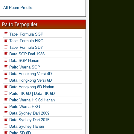
All Room Prediksi
Paito Terpopuler
Tabel Formula SGP
Tabel Formula HKG
Tabel Formula SDY
Data SGP Dari 1986
Data SGP Harian
Paito Warna SGP
Data Hongkong Versi 4D
Data Hongkong Versi 6D
Data Hongkong 6D Harian
Paito HK 6D | Data HK 6D
Paito Warna HK 6d Harian
Paito Warna HKG
Data Sydney Dari 2009
Data Sydney Dari 2015
Data Sydney Harian
Paito SD 6D