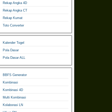
Rekap Angka 4D
Rekap Angka CT
Rekap Kumat
Toto Converter
Kalender Togel
Pola Dasar
Pola Dasar ALL
BBFS Generator
Kombinasi
Kombinasi 4D
Multi Kombinasi
Kolaborasi LN