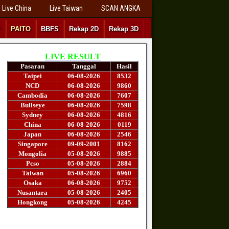
Live China
Live Taiwan
SCAN ANGKA
P
PAITO
BBFS
Rekap 2D
Rekap 3D