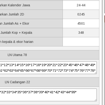
rkan Kalender Jawa
24-44
arkan Jumlah 2D
0245
an Jumlah As + Ekor
4501
 Jumlah Kop + Kepala
348
 kepala & ekor harian
LN Utama 78
LN Cadangan 22