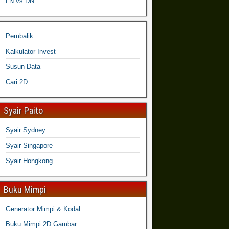
LN vs DN
Pembalik
Kalkulator Invest
Susun Data
Cari 2D
Syair Paito
Syair Sydney
Syair Singapore
Syair Hongkong
Buku Mimpi
Generator Mimpi & Kodal
Buku Mimpi 2D Gambar