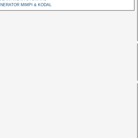
NERATOR MIMPI & KODAL