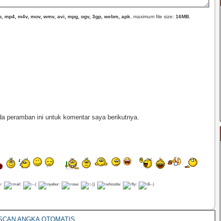
, zip, mp4, m4v, mov, wmv, avi, mpg, ogv, 3gp, webm, apk
, maximum file size:
16MB.
a peramban ini untuk komentar saya berikutnya.
SCAN ANGKA OTOMATIS