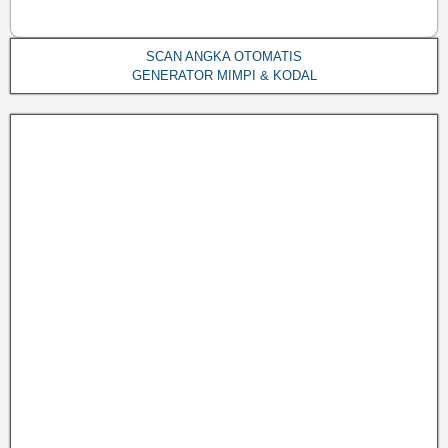
SCAN ANGKA OTOMATIS
GENERATOR MIMPI & KODAL