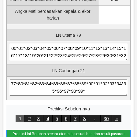
Angka Mati berdasarkan kepala & ekor
harian
LN Utama 79
LN Cadangan 21
Prediksi Sebelumnya
1
2
3
4
5
6
7
8
…
30
»
Prediksi Ini Berubah secara otomatis sesuai hari dan result pasaran