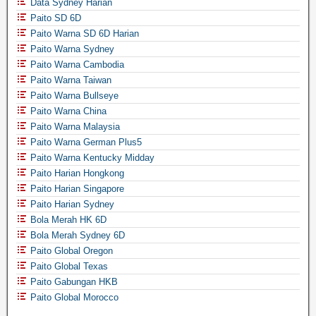
Data Sydney Harian
Paito SD 6D
Paito Warna SD 6D Harian
Paito Warna Sydney
Paito Warna Cambodia
Paito Warna Taiwan
Paito Warna Bullseye
Paito Warna China
Paito Warna Malaysia
Paito Warna German Plus5
Paito Warna Kentucky Midday
Paito Harian Hongkong
Paito Harian Singapore
Paito Harian Sydney
Bola Merah HK 6D
Bola Merah Sydney 6D
Paito Global Oregon
Paito Global Texas
Paito Gabungan HKB
Paito Global Morocco