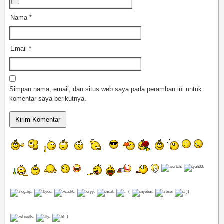
Nama
*
Email
*
Simpan nama, email, dan situs web saya pada peramban ini untuk
komentar saya berikutnya.