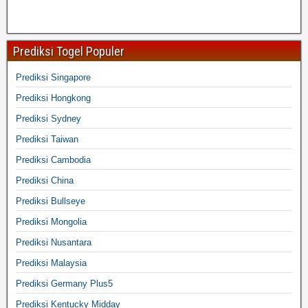
Prediksi Togel Populer
Prediksi Singapore
Prediksi Hongkong
Prediksi Sydney
Prediksi Taiwan
Prediksi Cambodia
Prediksi China
Prediksi Bullseye
Prediksi Mongolia
Prediksi Nusantara
Prediksi Malaysia
Prediksi Germany Plus5
Prediksi Kentucky Midday