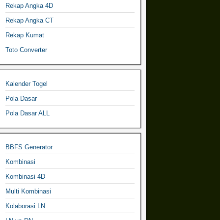
Rekap Angka 4D
Rekap Angka CT
Rekap Kumat
Toto Converter
Kalender Togel
Pola Dasar
Pola Dasar ALL
BBFS Generator
Kombinasi
Kombinasi 4D
Multi Kombinasi
Kolaborasi LN