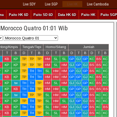
Live SDY
Live SGP
Live HK
Live Cambodia
rna
Paito HK 6D
Paito SD 6D
Data HK 6D
Paito HK
Paito SG
 Morocco Quatro 01:01 Wib
mbng/Kmpis
Tengah/Tepi
Homo/Silang
Jumlah
T
B
D
T
B
D
T
B
D
T
B
D
T
B
KB
KP
TP
TP
TP
HM
SL
SL
GP
GJ
GP
KC
BS
KC
B
KP
KP
TP
TP
TP
HM
SL
HM
GJ
GP
GJ
BS
BS
KC
P
KP
KP
TP
TH
TH
SL
HM
HM
GP
GJ
GP
BS
KC
KC
KB
KP
TP
TH
TH
HM
HM
HM
GP
GP
GJ
KC
BS
KC
B
KP
tw
TH
TH
TP
HM
SL
HM
GJ
GJ
GP
KC
BS
KC
KP
KB
TH
TH
TP
HM
HM
SL
GP
GP
GJ
BS
BS
BS
B
KP
tw
TH
TP
TP
SL
HM
HM
GP
GJ
GP
BS
KC
KC
B
KP
KP
TP
TH
TP
SL
HM
SL
GJ
GP
GJ
BS
KC
KC
P
KB
KP
TH
TH
TP
SL
HM
HM
GJ
GJ
GP
BS
KC
BS
B
KB
KP
TP
TH
TP
SL
SL
HM
GJ
GP
GJ
BS
KC
KC