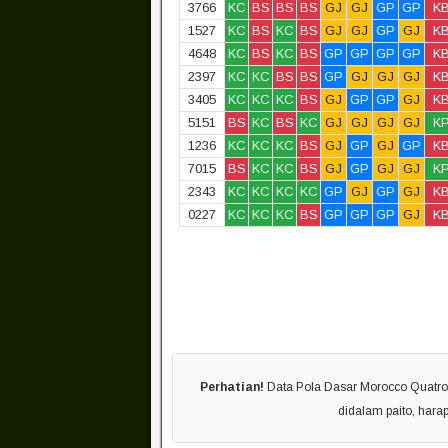
3766
KC
BS
BS
BS
GJ
GJ
GP
GP
K
1527
KC
BS
KC
BS
GJ
GJ
GP
GJ
K
4648
KC
BS
KC
BS
GP
GP
GP
GP
K
2397
KC
KC
BS
BS
GP
GJ
GJ
GJ
K
3405
KC
KC
KC
BS
GJ
GP
GP
GJ
K
5151
BS
KC
BS
KC
GJ
GJ
GJ
GJ
K
1236
KC
KC
KC
BS
GJ
GP
GJ
GP
K
7015
BS
KC
KC
BS
GJ
GP
GJ
GJ
K
2343
KC
KC
KC
KC
GP
GJ
GP
GJ
K
0227
KC
KC
KC
BS
GP
GP
GP
GJ
K
Perhatian!
Data Pola Dasar Morocco Quatro 0
didalam paito, har