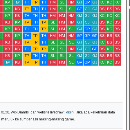
B
KP
tw
TH
TP
TH
HM
SL
HM
GJ
GP
GJ
KC
KC
KC
B
KP
KB
TP
TH
TH
HM
SL
SL
GP
GJ
GJ
BS
BS
BS
B
KP
KB
TH
TH
TH
HM
HM
HM
GJ
GJ
GJ
KC
KC
KC
B
KB
KP
TP
TH
TP
SL
HM
HM
GJ
GJ
GJ
BS
KC
BS
B
KP
KB
TH
TH
TP
SL
HM
SL
GJ
GP
GJ
BS
KC
BS
P
KB
KP
TH
TP
TH
HM
HM
HM
GP
GP
GP
BS
BS
BS
B
KB
KB
TP
TP
TH
SL
SL
SL
GJ
GJ
GJ
KC
BS
BS
P
KB
KB
TH
TP
TP
SL
SL
HM
GJ
GJ
GP
BS
KC
BS
B
KB
KP
TP
TH
TH
SL
SL
SL
GJ
GJ
GJ
BS
BS
BS
B
tw
KB
TP
TP
TH
HM
HM
SL
GP
GP
GJ
KC
KC
BS
1:01 Wib Diambil dari website livedraw :
disini
. Jika ada kekeliruan data
ap merujuk ke sumber asli masing-masing game.