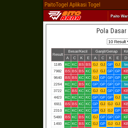
PaitoTogel Aplikasi Togel
Paito Wa
Pola Dasar
Besar/Kecil
Ganjil/Genap
K
Result
A
C
K
E
A
C
K
E
D
1185
KC
KC
BS
BS
GJ
GJ
GP
GJ
tw
7982
BS
BS
BS
KC
GJ
GJ
GP
GP
K
9640
BS
BS
KC
KC
GJ
GP
GP
GP
K
2264
KC
KC
BS
KC
GP
GP
GP
GP
tw
3722
KC
BS
KC
KC
GJ
GJ
GP
GP
K
4423
KC
KC
KC
KC
GP
GP
GP
GJ
tw
6911
BS
BS
KC
KC
GP
GJ
GJ
GJ
K
2310
KC
KC
KC
KC
GP
GJ
GJ
GP
K
5480
BS
KC
BS
KC
GJ
GP
GP
GP
K
1493
KC
KC
BS
KC
GJ
GP
GJ
GJ
K