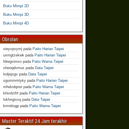
Buku Mimpi 2D
Buku Mimpi 3D
Buku Mimpi 4D
Obrolan
xieyvpvymj
pada
Paito Harian Taipei
uxmgtzekwk
pada
Paito Harian Taipei
fdregvimxo
pada
Paito Warna Taipei
xheoqdvmux
pada
Data Taipei
lroljejsgv
pada
Data Taipei
sgummmtyky
pada
Paito Harian Taipei
mfwlxdqnor
pada
Paito Warna Taipei
khivdzifrt
pada
Paito Harian Taipei
lskhngisxq
pada
Data Taipei
krrrottogp
pada
Paito Warna Taipei
Master Teraktif 24 Jam terakhir