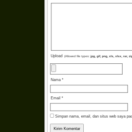
Upload
(Allowed file types:
jpg, gif, png, xls, xlsx, rar
Nama
*
Email
*
Simpan nama, email, dan situs web saya pad