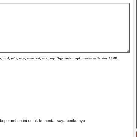
, zip, mp4, m4v, mov, wmv, avi, mpg, ogv, 3gp, webm, apk
, maximum file size:
16MB.
a peramban ini untuk komentar saya berikutnya.