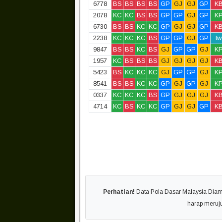
6778
BS
BS
BS
BS
GP
GJ
GJ
GP
K
2078
KC
KC
BS
BS
GP
GP
GJ
GP
K
6730
BS
BS
KC
KC
GP
GJ
GJ
GP
K
2238
KC
KC
KC
BS
GP
GP
GJ
GP
tw
9847
BS
BS
KC
BS
GJ
GP
GP
GJ
K
1957
KC
BS
BS
BS
GJ
GJ
GJ
GJ
K
5423
BS
KC
KC
KC
GJ
GP
GP
GJ
K
8541
BS
BS
KC
KC
GP
GJ
GP
GJ
K
0337
KC
KC
KC
BS
GP
GJ
GJ
GJ
K
4714
KC
BS
KC
KC
GP
GJ
GJ
GP
K
Perhatian!
Data Pola Dasar Malaysia Diambi
harap meruj