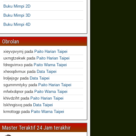
Buku Mimpi 2D
Buku Mimpi 3D
Buku Mimpi 4D
Obrolan
xieyvpvymj
pada
Paito Harian Taipei
uxmgtzekwk
pada
Paito Harian Taipei
fdregvimxo
pada
Paito Warna Taipei
xheoqdvmux
pada
Data Taipei
lroljejsgv
pada
Data Taipei
sgummmtyky
pada
Paito Harian Taipei
mfwlxdqnor
pada
Paito Warna Taipei
khivdzifrt
pada
Paito Harian Taipei
lskhngisxq
pada
Data Taipei
krrrottogp
pada
Paito Warna Taipei
Master Teraktif 24 Jam terakhir