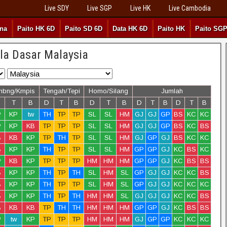
Live SDY
Live SGP
Live HK
Live Cambodia
rna
Paito HK 6D
Paito SD 6D
Data HK 6D
Paito HK
Paito SG
la Dasar Malaysia
mbng/Kmpis
Tengah/Tepi
Homo/Silang
Jumlah
T
B
D
T
B
D
T
B
D
T
B
D
T
B
P
KP
tw
TH
TP
TP
SL
SL
HM
GJ
GJ
GP
BS
KC
KC
P
KP
KB
TP
TP
TP
SL
SL
HM
GJ
GJ
GP
BS
KC
BS
B
KB
KP
TP
TH
TP
SL
SL
HM
GJ
GP
GJ
BS
KC
KC
B
KP
KP
TH
TP
TP
SL
SL
HM
GP
GP
GJ
KC
BS
KC
P
KB
KP
TP
TP
TP
HM
HM
HM
GP
GP
GJ
KC
BS
BS
B
KP
KP
TH
TP
TH
SL
HM
SL
GP
GJ
GJ
KC
KC
BS
B
KP
KP
TH
TP
TP
SL
HM
SL
GP
GJ
GJ
KC
KC
KC
B
KP
KP
TH
TP
TH
HM
HM
SL
GJ
GJ
GJ
KC
KC
BS
B
KB
KB
TP
TH
TH
HM
HM
HM
GP
GP
GJ
KC
BS
BS
P
tw
KP
TP
TP
TP
HM
HM
HM
GJ
GP
GP
KC
KC
KC