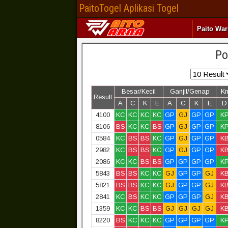
PaitoTogel Aplikasi Togel
Paito Wa
Po
Besar/Kecil
Ganjil/Genap
K
Result
A
C
K
E
A
C
K
E
D
4100
KC
KC
KC
KC
GP
GJ
GP
GP
K
8106
BS
KC
KC
BS
GP
GJ
GP
GP
K
0584
KC
BS
BS
KC
GP
GJ
GP
GP
K
2982
KC
BS
BS
KC
GP
GJ
GP
GP
K
2086
KC
KC
BS
BS
GP
GP
GP
GP
K
5843
BS
BS
KC
KC
GJ
GP
GP
GJ
K
5821
BS
BS
KC
KC
GJ
GP
GP
GJ
K
2841
KC
BS
KC
KC
GP
GP
GP
GJ
K
1359
KC
KC
BS
BS
GJ
GJ
GJ
GJ
K
8220
BS
KC
KC
KC
GP
GP
GP
GP
K