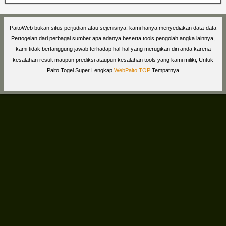
PaitoWeb bukan situs perjudian atau sejenisnya, kami hanya menyediakan data-data
Pertogelan dari perbagai sumber apa adanya beserta tools pengolah angka lainnya,
kami tidak bertanggung jawab terhadap hal-hal yang merugikan diri anda karena
kesalahan result maupun prediksi ataupun kesalahan tools yang kami miliki, Untuk
Paito Togel Super Lengkap
WebPaito.TOP
Tempatnya