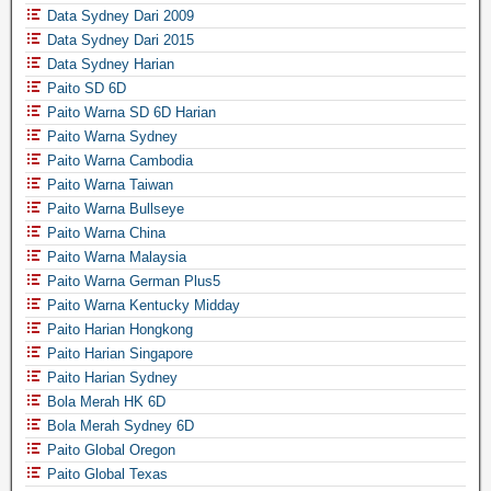
Data Sydney Dari 2009
Data Sydney Dari 2015
Data Sydney Harian
Paito SD 6D
Paito Warna SD 6D Harian
Paito Warna Sydney
Paito Warna Cambodia
Paito Warna Taiwan
Paito Warna Bullseye
Paito Warna China
Paito Warna Malaysia
Paito Warna German Plus5
Paito Warna Kentucky Midday
Paito Harian Hongkong
Paito Harian Singapore
Paito Harian Sydney
Bola Merah HK 6D
Bola Merah Sydney 6D
Paito Global Oregon
Paito Global Texas