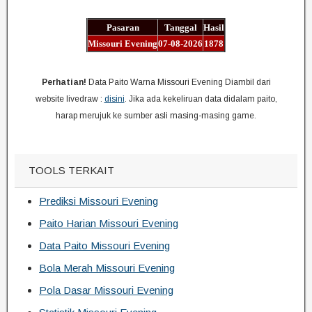
Pasaran
Tanggal
Hasil
Missouri Evening
07-08-2026
1878
Perhatian!
Data Paito Warna Missouri Evening Diambil dari
website livedraw :
disini
. Jika ada kekeliruan data didalam paito,
harap merujuk ke sumber asli masing-masing game.
TOOLS TERKAIT
Prediksi Missouri Evening
Paito Harian Missouri Evening
Data Paito Missouri Evening
Bola Merah Missouri Evening
Pola Dasar Missouri Evening