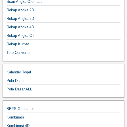
Scan Angka Otomatis
Rekap Angka 2D
Rekap Angka 3D
Rekap Angka 4D
Rekap Angka CT
Rekap Kumat
Toto Converter
Kalender Togel
Pola Dasar
Pola Dasar ALL
BBFS Generator
Kombinasi
Kombinasi 4D