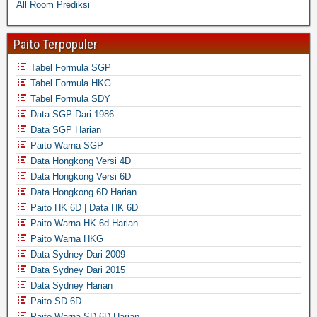
All Room Prediksi
Paito Terpopuler
Tabel Formula SGP
Tabel Formula HKG
Tabel Formula SDY
Data SGP Dari 1986
Data SGP Harian
Paito Warna SGP
Data Hongkong Versi 4D
Data Hongkong Versi 6D
Data Hongkong 6D Harian
Paito HK 6D | Data HK 6D
Paito Warna HK 6d Harian
Paito Warna HKG
Data Sydney Dari 2009
Data Sydney Dari 2015
Data Sydney Harian
Paito SD 6D
Paito Warna SD 6D Harian