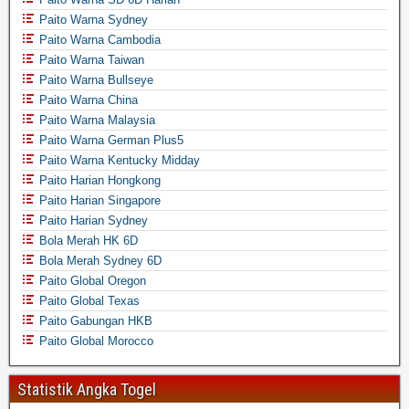
Paito Warna Sydney
Paito Warna Cambodia
Paito Warna Taiwan
Paito Warna Bullseye
Paito Warna China
Paito Warna Malaysia
Paito Warna German Plus5
Paito Warna Kentucky Midday
Paito Harian Hongkong
Paito Harian Singapore
Paito Harian Sydney
Bola Merah HK 6D
Bola Merah Sydney 6D
Paito Global Oregon
Paito Global Texas
Paito Gabungan HKB
Paito Global Morocco
Statistik Angka Togel