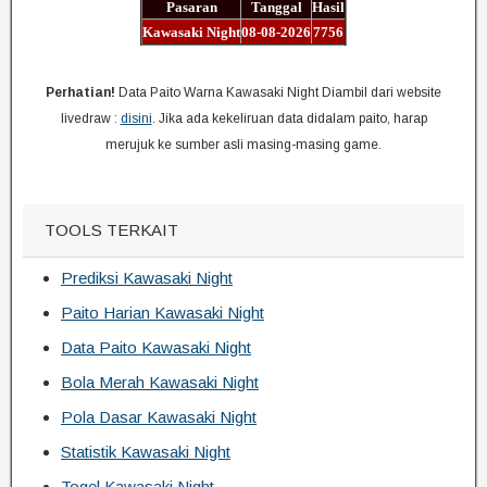
Pasaran
Tanggal
Hasil
Kawasaki Night
08-08-2026
7756
Perhatian!
Data Paito Warna Kawasaki Night Diambil dari website
livedraw :
disini
. Jika ada kekeliruan data didalam paito, harap
merujuk ke sumber asli masing-masing game.
TOOLS TERKAIT
Prediksi Kawasaki Night
Paito Harian Kawasaki Night
Data Paito Kawasaki Night
Bola Merah Kawasaki Night
Pola Dasar Kawasaki Night
Statistik Kawasaki Night
Togel Kawasaki Night