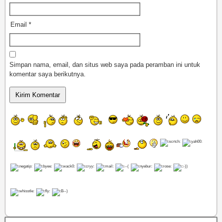
Email
*
Simpan nama, email, dan situs web saya pada peramban ini untuk
komentar saya berikutnya.