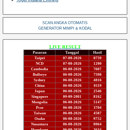
SCAN ANGKA OTOMATIS
GENERATOR MIMPI & KODAL