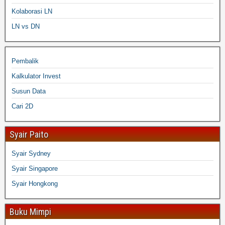
Kolaborasi LN
LN vs DN
Pembalik
Kalkulator Invest
Susun Data
Cari 2D
Syair Paito
Syair Sydney
Syair Singapore
Syair Hongkong
Buku Mimpi