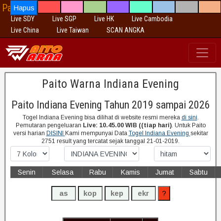
PaitoTogel Aplikasi Togel
Hapus
Live SDY
Live SGP
Live HK
Live Cambodia
Live China
Live Taiwan
SCAN ANGKA
Paito Warna Indiana Evening
Paito Indiana Evening Tahun 2019 sampai 2026
Togel Indiana Evening bisa dilihat di website resmi mereka
di sini
.
Pemutaran pengeluaran
Live: 10.45.00 WIB ((tiap hari)
. Untuk Paito
versi harian
DISINI
Kami mempunyai Data
Togel Indiana Evening
sekitar
2751 result yang tercatat sejak tanggal 21-01-2019.
Senin
Selasa
Rabu
Kamis
Jumat
Sabtu