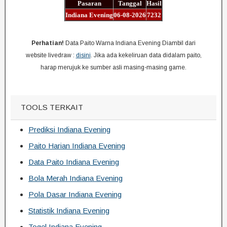
Pasaran
Tanggal
Hasil
Indiana Evening
06-08-2026
7232
Perhatian!
Data Paito Warna Indiana Evening Diambil dari
website livedraw :
disini
. Jika ada kekeliruan data didalam paito,
harap merujuk ke sumber asli masing-masing game.
TOOLS TERKAIT
Prediksi Indiana Evening
Paito Harian Indiana Evening
Data Paito Indiana Evening
Bola Merah Indiana Evening
Pola Dasar Indiana Evening
Statistik Indiana Evening
Togel Indiana Evening