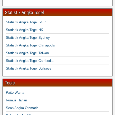
Statistik Angka Togel
Statistik Angka Togel SGP
Statistik Angka Togel HK
Statistik Angka Togel Sydney
Statistik Angka Togel Chinapools
Statistik Angka Togel Taiwan
Statistik Angka Togel Cambodia
Statistik Angka Togel Bullseye
Tools
Paito Warna
Rumus Harian
Scan Angka Otomatis