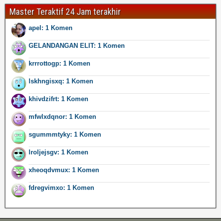
Master Teraktif 24 Jam terakhir
apel: 1 Komen
GELANDANGAN ELIT: 1 Komen
krrrottogp: 1 Komen
lskhngisxq: 1 Komen
khivdzifrt: 1 Komen
mfwlxdqnor: 1 Komen
sgummmtyky: 1 Komen
lroljejsgv: 1 Komen
xheoqdvmux: 1 Komen
fdregvimxo: 1 Komen