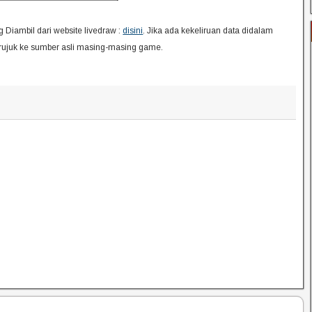
 Diambil dari website livedraw :
disini
. Jika ada kekeliruan data didalam
erujuk ke sumber asli masing-masing game.