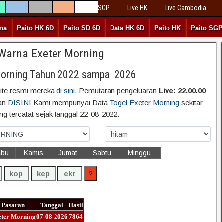
Live SDY
Live SGP
Live HK
Live Cambodia
rna
Paito HK 6D
Paito SD 6D
Data HK 6D
Paito HK
Paito SG
 Warna Exeter Morning
Morning Tahun 2022 sampai 2026
bsite resmi mereka
di sini
. Pemutaran pengeluaran
Live: 22.00.00
ian
DISINI
Kami mempunyai Data
Togel Exeter Morning
sekitar
ng tercatat sejak tanggal 22-08-2022.
abu
Kamis
Jumat
Sabtu
Minggu
Pasaran
Tanggal
Hasil
eter Morning
07-08-2026
7864