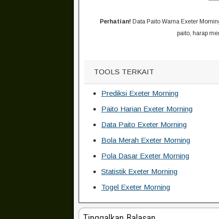
Perhatian!
Data Paito Warna Exeter Morning
paito, harap m
TOOLS TERKAIT
Prediksi Exeter Morning
Paito Harian Exeter Morning
Data Paito Exeter Morning
Bola Merah Exeter Morning
Pola Dasar Exeter Morning
Statistik Exeter Morning
Togel Exeter Morning
Tinggalkan Balasan