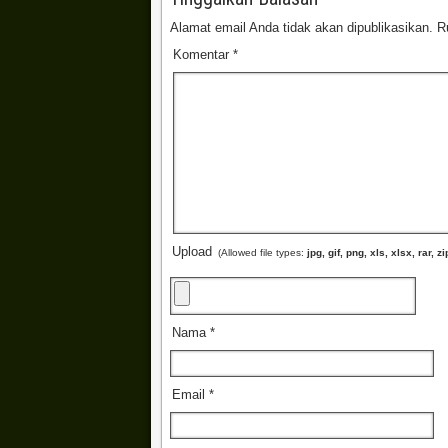
Alamat email Anda tidak akan dipublikasikan.
R
Komentar
*
Upload
(Allowed file types:
jpg, gif, png, xls, xlsx, rar
Nama
*
Email
*