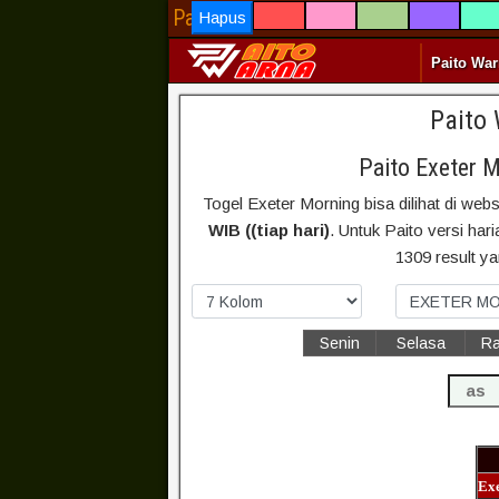
PaitoTogel Aplikasi Togel
Hapus
Paito Wa
Paito
Paito Exeter 
Togel Exeter Morning bisa dilihat di we
WIB ((tiap hari)
. Untuk Paito versi har
1309 result ya
Senin
Selasa
R
Ex