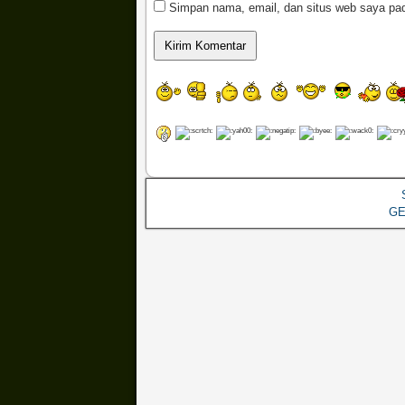
Simpan nama, email, dan situs web saya pad
GE