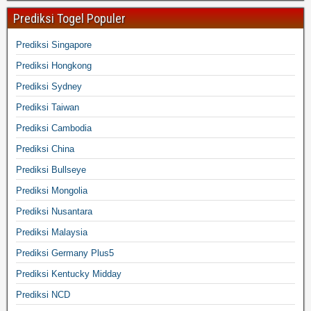
Prediksi Togel Populer
Prediksi Singapore
Prediksi Hongkong
Prediksi Sydney
Prediksi Taiwan
Prediksi Cambodia
Prediksi China
Prediksi Bullseye
Prediksi Mongolia
Prediksi Nusantara
Prediksi Malaysia
Prediksi Germany Plus5
Prediksi Kentucky Midday
Prediksi NCD