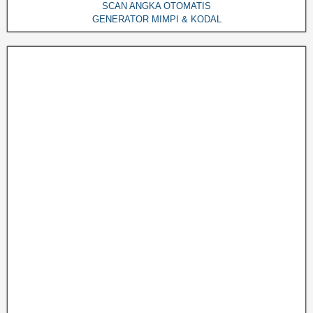
SCAN ANGKA OTOMATIS
GENERATOR MIMPI & KODAL