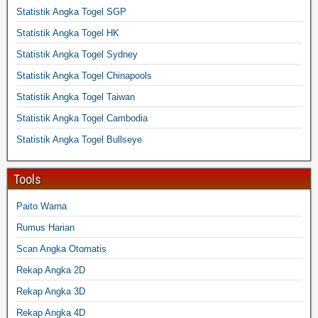
Statistik Angka Togel SGP
Statistik Angka Togel HK
Statistik Angka Togel Sydney
Statistik Angka Togel Chinapools
Statistik Angka Togel Taiwan
Statistik Angka Togel Cambodia
Statistik Angka Togel Bullseye
Tools
Paito Warna
Rumus Harian
Scan Angka Otomatis
Rekap Angka 2D
Rekap Angka 3D
Rekap Angka 4D