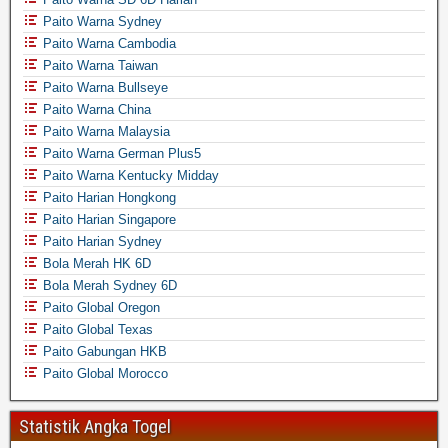
Paito Warna Sydney
Paito Warna Cambodia
Paito Warna Taiwan
Paito Warna Bullseye
Paito Warna China
Paito Warna Malaysia
Paito Warna German Plus5
Paito Warna Kentucky Midday
Paito Harian Hongkong
Paito Harian Singapore
Paito Harian Sydney
Bola Merah HK 6D
Bola Merah Sydney 6D
Paito Global Oregon
Paito Global Texas
Paito Gabungan HKB
Paito Global Morocco
Statistik Angka Togel