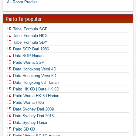
All Room Prediksi
Paito Terpopuler
Tabel Formula SGP
Tabel Formula HKG
Tabel Formula SDY
Data SGP Dari 1986
Data SGP Harian
Paito Warna SGP
Data Hongkong Versi 4D
Data Hongkong Versi 6D
Data Hongkong 6D Harian
Paito HK 6D | Data HK 6D
Paito Warna HK 6d Harian
Paito Warna HKG
Data Sydney Dari 2009
Data Sydney Dari 2015
Data Sydney Harian
Paito SD 6D
Paito Warna SD 6D Harian