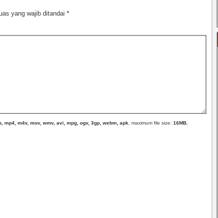
uas yang wajib ditandai
*
, zip, mp4, m4v, mov, wmv, avi, mpg, ogv, 3gp, webm, apk
, maximum file size:
16MB.