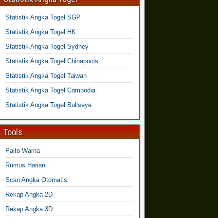
Statistik Angka Togel SGP
Statistik Angka Togel HK
Statistik Angka Togel Sydney
Statistik Angka Togel Chinapools
Statistik Angka Togel Taiwan
Statistik Angka Togel Cambodia
Statistik Angka Togel Bullseye
Tools
Paito Warna
Rumus Harian
Scan Angka Otomatis
Rekap Angka 2D
Rekap Angka 3D