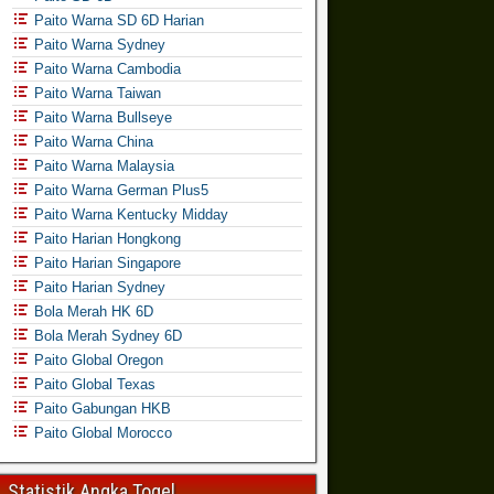
Paito Warna SD 6D Harian
Paito Warna Sydney
Paito Warna Cambodia
Paito Warna Taiwan
Paito Warna Bullseye
Paito Warna China
Paito Warna Malaysia
Paito Warna German Plus5
Paito Warna Kentucky Midday
Paito Harian Hongkong
Paito Harian Singapore
Paito Harian Sydney
Bola Merah HK 6D
Bola Merah Sydney 6D
Paito Global Oregon
Paito Global Texas
Paito Gabungan HKB
Paito Global Morocco
Statistik Angka Togel