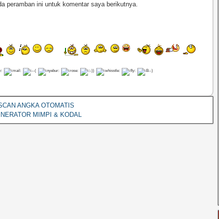
a peramban ini untuk komentar saya berikutnya.
SCAN ANGKA OTOMATIS
NERATOR MIMPI & KODAL