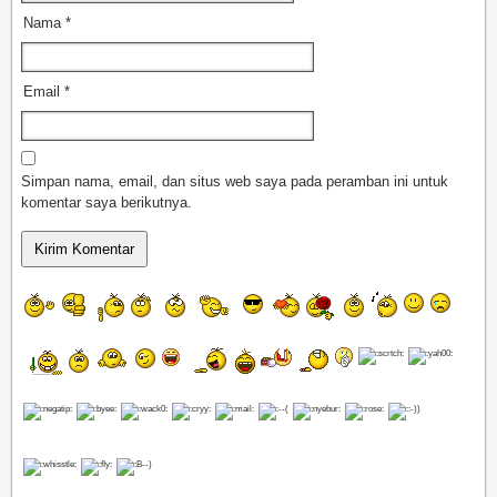
Nama
*
Email
*
Simpan nama, email, dan situs web saya pada peramban ini untuk
komentar saya berikutnya.