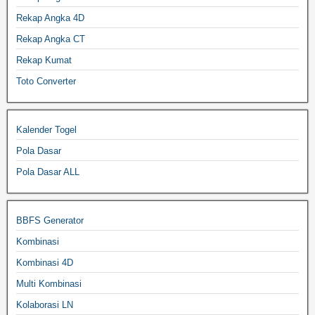
Rekap Angka 4D
Rekap Angka CT
Rekap Kumat
Toto Converter
Kalender Togel
Pola Dasar
Pola Dasar ALL
BBFS Generator
Kombinasi
Kombinasi 4D
Multi Kombinasi
Kolaborasi LN