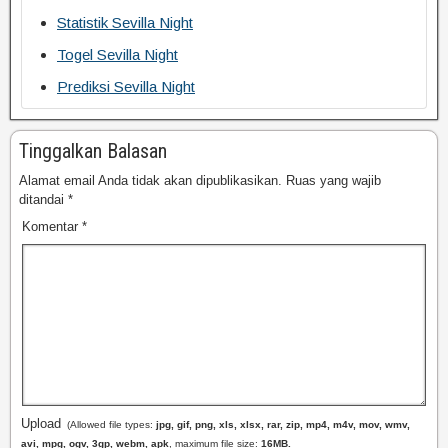
Statistik Sevilla Night
Togel Sevilla Night
Prediksi Sevilla Night
Tinggalkan Balasan
Alamat email Anda tidak akan dipublikasikan.
Ruas yang wajib
ditandai
*
Komentar
*
Upload
(Allowed file types:
jpg, gif, png, xls, xlsx, rar, zip, mp4, m4v, mov, wmv,
avi, mpg, ogv, 3gp, webm, apk
, maximum file size:
16MB.