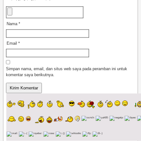
Nama
*
Email
*
Simpan nama, email, dan situs web saya pada peramban ini untuk
komentar saya berikutnya.