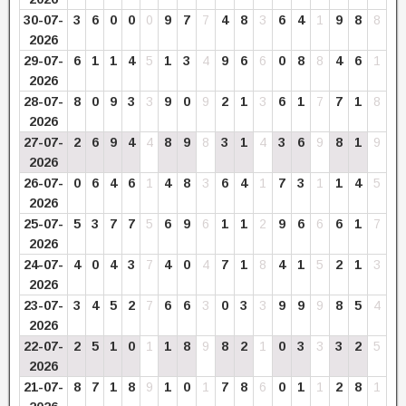
30-07-
3
6
0
0
0
9
7
7
4
8
3
6
4
1
9
8
8
2026
29-07-
6
1
1
4
5
1
3
4
9
6
6
0
8
8
4
6
1
2026
28-07-
8
0
9
3
3
9
0
9
2
1
3
6
1
7
7
1
8
2026
27-07-
2
6
9
4
4
8
9
8
3
1
4
3
6
9
8
1
9
2026
26-07-
0
6
4
6
1
4
8
3
6
4
1
7
3
1
1
4
5
2026
25-07-
5
3
7
7
5
6
9
6
1
1
2
9
6
6
6
1
7
2026
24-07-
4
0
4
3
7
4
0
4
7
1
8
4
1
5
2
1
3
2026
23-07-
3
4
5
2
7
6
6
3
0
3
3
9
9
9
8
5
4
2026
22-07-
2
5
1
0
1
1
8
9
8
2
1
0
3
3
3
2
5
2026
21-07-
8
7
1
8
9
1
0
1
7
8
6
0
1
1
2
8
1