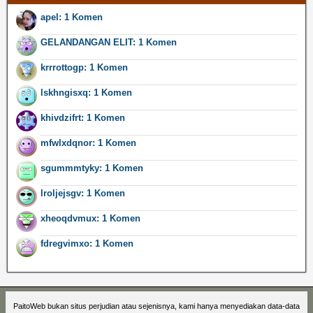
apel: 1 Komen
GELANDANGAN ELIT: 1 Komen
krrrottogp: 1 Komen
lskhngisxq: 1 Komen
khivdzifrt: 1 Komen
mfwlxdqnor: 1 Komen
sgummmtyky: 1 Komen
lroljejsgv: 1 Komen
xheoqdvmux: 1 Komen
fdregvimxo: 1 Komen
PaitoWeb bukan situs perjudian atau sejenisnya, kami hanya menyediakan data-data