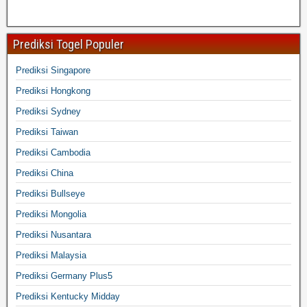
Prediksi Togel Populer
Prediksi Singapore
Prediksi Hongkong
Prediksi Sydney
Prediksi Taiwan
Prediksi Cambodia
Prediksi China
Prediksi Bullseye
Prediksi Mongolia
Prediksi Nusantara
Prediksi Malaysia
Prediksi Germany Plus5
Prediksi Kentucky Midday