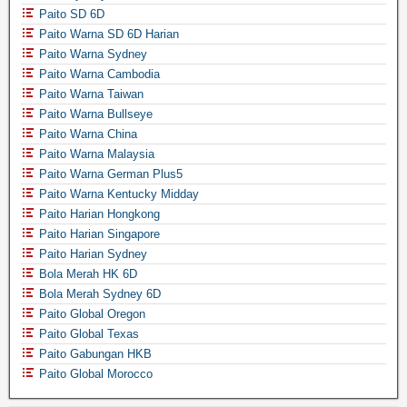
Paito SD 6D
Paito Warna SD 6D Harian
Paito Warna Sydney
Paito Warna Cambodia
Paito Warna Taiwan
Paito Warna Bullseye
Paito Warna China
Paito Warna Malaysia
Paito Warna German Plus5
Paito Warna Kentucky Midday
Paito Harian Hongkong
Paito Harian Singapore
Paito Harian Sydney
Bola Merah HK 6D
Bola Merah Sydney 6D
Paito Global Oregon
Paito Global Texas
Paito Gabungan HKB
Paito Global Morocco