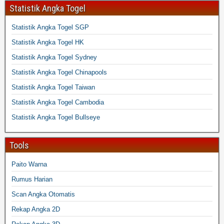
Statistik Angka Togel
Statistik Angka Togel SGP
Statistik Angka Togel HK
Statistik Angka Togel Sydney
Statistik Angka Togel Chinapools
Statistik Angka Togel Taiwan
Statistik Angka Togel Cambodia
Statistik Angka Togel Bullseye
Tools
Paito Warna
Rumus Harian
Scan Angka Otomatis
Rekap Angka 2D