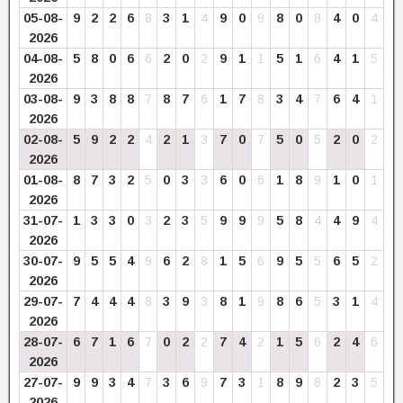
05-08-
9
2
2
6
8
3
1
4
9
0
9
8
0
8
4
0
4
2026
04-08-
5
8
0
6
6
2
0
2
9
1
1
5
1
6
4
1
5
2026
03-08-
9
3
8
8
7
8
7
6
1
7
8
3
4
7
6
4
1
2026
02-08-
5
9
2
2
4
2
1
3
7
0
7
5
0
5
2
0
2
2026
01-08-
8
7
3
2
5
0
3
3
6
0
6
1
8
9
1
0
1
2026
31-07-
1
3
3
0
3
2
3
5
9
9
9
5
8
4
4
9
4
2026
30-07-
9
5
5
4
9
6
2
8
1
5
6
9
5
5
6
5
2
2026
29-07-
7
4
4
4
8
3
9
3
8
1
9
8
6
5
3
1
4
2026
28-07-
6
7
1
6
7
0
2
2
7
4
2
1
5
6
2
4
6
2026
27-07-
9
9
3
4
7
3
6
9
7
3
1
8
9
8
2
3
5
2026