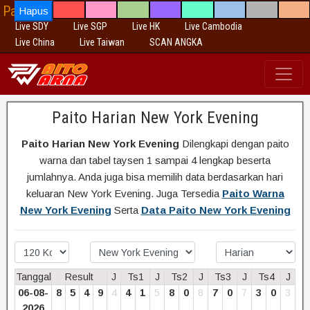
PaitoTogel Aplikasi Togel
Hapus
Live SDY
Live SGP
Live HK
Live Cambodia
Live China
Live Taiwan
SCAN ANGKA
Paito Harian New York Evening
Paito Harian New York Evening
Dilengkapi dengan paito
warna dan tabel taysen 1 sampai 4 lengkap beserta
jumlahnya. Anda juga bisa memilih data berdasarkan hari
keluaran New York Evening. Juga Tersedia
Paito Warna
New York Evening
Serta
Data Paito New York Evening
Tanggal
Result
J
Ts1
J
Ts2
J
Ts3
J
Ts4
J
06-08-
8
5
4
9
4
4
1
5
8
0
8
7
0
7
3
0
3
2026