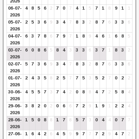
2026
06-07-
4
8
5
6
2
7
0
7
4
1
5
7
1
8
9
1
1
2026
05-07-
2
5
3
6
9
3
4
7
8
3
2
8
7
6
3
3
6
2026
04-07-
6
3
7
8
6
7
9
7
1
8
9
4
6
1
6
8
5
2026
03-07-
6
0
8
6
5
8
4
3
3
3
6
3
7
1
8
3
2
2026
02-07-
5
7
3
6
9
3
4
7
8
3
2
8
7
6
3
3
6
2026
01-07-
2
4
3
5
8
2
5
7
7
5
3
5
2
7
0
2
2
2026
30-06-
4
5
5
7
3
7
4
2
0
8
8
4
7
2
5
8
4
2026
29-06-
3
8
2
0
2
0
6
6
7
2
9
1
9
1
2
2
4
2026
28-06-
1
5
0
8
8
1
7
8
5
7
3
0
4
4
0
7
7
2026
27-06-
1
6
4
2
6
4
5
9
9
7
7
7
2
9
4
7
2