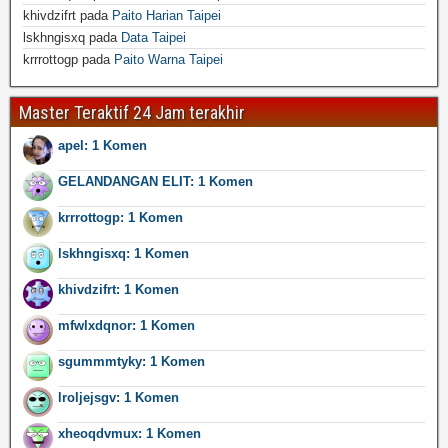
khivdzifrt
pada
Paito Harian Taipei
lskhngisxq
pada
Data Taipei
krrrottogp
pada
Paito Warna Taipei
Master Teraktif 24 Jam terakhir
apel: 1 Komen
GELANDANGAN ELIT: 1 Komen
krrrottogp: 1 Komen
lskhngisxq: 1 Komen
khivdzifrt: 1 Komen
mfwlxdqnor: 1 Komen
sgummmtyky: 1 Komen
lroljejsgv: 1 Komen
xheoqdvmux: 1 Komen