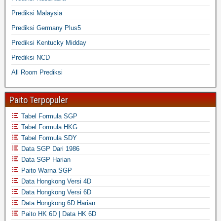
Prediksi Malaysia
Prediksi Germany Plus5
Prediksi Kentucky Midday
Prediksi NCD
All Room Prediksi
Paito Terpopuler
Tabel Formula SGP
Tabel Formula HKG
Tabel Formula SDY
Data SGP Dari 1986
Data SGP Harian
Paito Warna SGP
Data Hongkong Versi 4D
Data Hongkong Versi 6D
Data Hongkong 6D Harian
Paito HK 6D | Data HK 6D