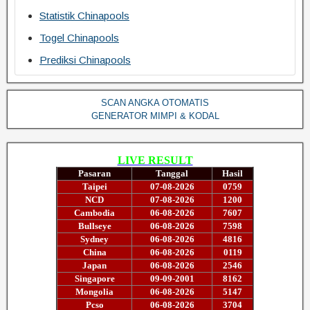
Statistik Chinapools
Togel Chinapools
Prediksi Chinapools
SCAN ANGKA OTOMATIS
GENERATOR MIMPI & KODAL