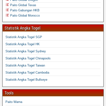
Paito Global Texas
Paito Gabungan HKB
Paito Global Morocco
Statistik Angka Togel
Statistik Angka Togel SGP
Statistik Angka Togel HK
Statistik Angka Togel Sydney
Statistik Angka Togel Chinapools
Statistik Angka Togel Taiwan
Statistik Angka Togel Cambodia
Statistik Angka Togel Bullseye
Tools
Paito Warna