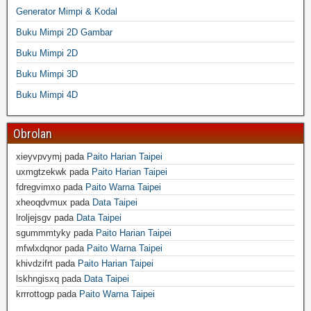
Generator Mimpi & Kodal
Buku Mimpi 2D Gambar
Buku Mimpi 2D
Buku Mimpi 3D
Buku Mimpi 4D
Obrolan
xieyvpvymj
pada
Paito Harian Taipei
uxmgtzekwk
pada
Paito Harian Taipei
fdregvimxo
pada
Paito Warna Taipei
xheoqdvmux
pada
Data Taipei
lroljejsgv
pada
Data Taipei
sgummmtyky
pada
Paito Harian Taipei
mfwlxdqnor
pada
Paito Warna Taipei
khivdzifrt
pada
Paito Harian Taipei
lskhngisxq
pada
Data Taipei
krrrottogp
pada
Paito Warna Taipei