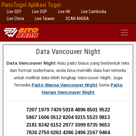
PaitoTogel Aplikasi Togel
Live SDY
Live SGP
Live HK
Live Cambodia
Live China
Live Taiwan
SCAN ANGKA
Data Vancouver Night
Data Vancouver Night
Atau paito biasa yang berbentuk teks
dan format sederhana, anda bisa memilih data hari tertentu
untuk melihat data lebih lengkap Vancouver Night. Juga
Tersedia
Paito Warna Vancouver Night
Serta
Paito
Harian Vancouver Night
7207 1979 7439 5918 4896 8501 9522
5867 1606 0512 8204 9215 5523 9813
2181 8342 6152 2977 3099 8735 9653
7836 2750 0263 4386 2496 2167 9464