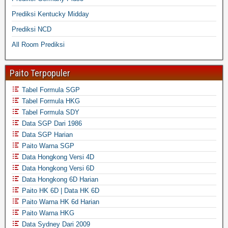
Prediksi Kentucky Midday
Prediksi NCD
All Room Prediksi
Paito Terpopuler
Tabel Formula SGP
Tabel Formula HKG
Tabel Formula SDY
Data SGP Dari 1986
Data SGP Harian
Paito Warna SGP
Data Hongkong Versi 4D
Data Hongkong Versi 6D
Data Hongkong 6D Harian
Paito HK 6D | Data HK 6D
Paito Warna HK 6d Harian
Paito Warna HKG
Data Sydney Dari 2009