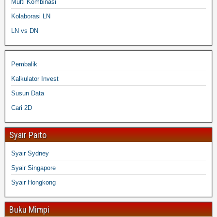
Multi Kombinasi
Kolaborasi LN
LN vs DN
Pembalik
Kalkulator Invest
Susun Data
Cari 2D
Syair Paito
Syair Sydney
Syair Singapore
Syair Hongkong
Buku Mimpi