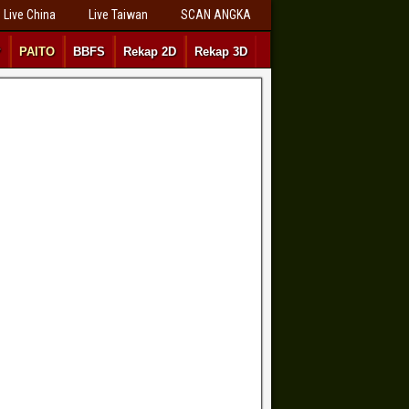
Live China
Live Taiwan
SCAN ANGKA
P
PAITO
BBFS
Rekap 2D
Rekap 3D