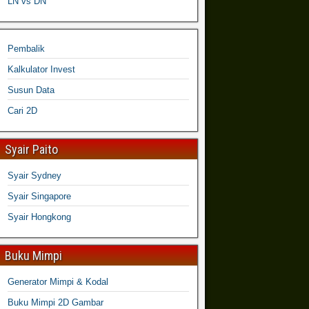
LN vs DN
Pembalik
Kalkulator Invest
Susun Data
Cari 2D
Syair Paito
Syair Sydney
Syair Singapore
Syair Hongkong
Buku Mimpi
Generator Mimpi & Kodal
Buku Mimpi 2D Gambar