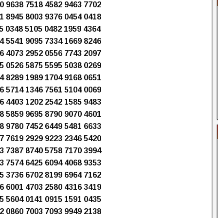
0 9638 7518 4582 9463 7702
1 8945 8003 9376 0454 0418
5 0348 5105 0482 1959 4364
4 5541 9095 7334 1669 8246
6 4073 2952 0556 7743 2097
5 0526 5875 5595 5038 0269
4 8289 1989 1704 9168 0651
6 5714 1346 7561 5104 0069
6 4403 1202 2542 1585 9483
8 5859 9695 8790 9070 4601
8 9780 7452 6449 5481 6633
7 7619 2929 9223 2346 5420
3 7387 8740 5758 7170 3994
3 7574 6425 6094 4068 9353
5 3736 6702 8199 6964 7162
6 6001 4703 2580 4316 3419
5 5604 0141 0915 1591 0435
2 0860 7003 7093 9949 2138