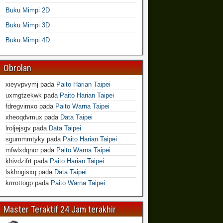
Buku Mimpi 2D
Buku Mimpi 3D
Buku Mimpi 4D
Obrolan
xieyvpvymj
pada
Paito Harian Taipei
uxmgtzekwk
pada
Paito Harian Taipei
fdregvimxo
pada
Paito Warna Taipei
xheoqdvmux
pada
Data Taipei
lroljejsgv
pada
Data Taipei
sgummmtyky
pada
Paito Harian Taipei
mfwlxdqnor
pada
Paito Warna Taipei
khivdzifrt
pada
Paito Harian Taipei
lskhngisxq
pada
Data Taipei
krrrottogp
pada
Paito Warna Taipei
Master Teraktif 24 Jam terakhir