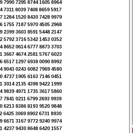
9 7990 7295 8744 1605 8964
4 7311 8039 7408 8659 5917
7 1284 1520 8430 7428 9979
6 1755 7187 5970 4505 2968
9 2399 3603 8591 5448 2147
2 5792 3716 5342 1453 0352
4 8652 0614 6777 8873 3703
1 3667 4674 2581 5767 6023
6 6517 1297 6938 0090 8992
4 9043 0243 6082 7969 4580
0 4737 1905 6163 7146 0451
1 3014 2135 4398 9422 1999
4 9839 4971 1735 3617 5860
7 7841 0211 6799 2693 9939
0 6213 8386 8193 9520 9848
2 6425 3069 8902 6731 8930
9 6671 3167 9772 9240 9974
1 4237 9430 8648 6420 1557