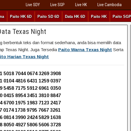
Live SDY
Live SGP
Live HK
Live Cambodia
rna
Paito HK 6D
Paito SD 6D
Data HK 6D
Paito HK
Paito SG
Data Texas Night
ng berbentuk teks dan format sederhana, anda bisa memilih data
gkap Texas Night. Juga Tersedia
Paito Warna Texas Night
Serta
ito Harian Texas Night
1 5018 7044 0674 3269 3908
1 0104 4816 6431 1259 0397
9 5458 7175 5912 6961 0350
0 0415 8954 3451 3810 8847
4 6700 1975 1983 7123 2417
7 0174 1738 9795 7667 3261
6 0814 3990 2424 5829 1638
8 8050 4927 5806 5606 3728