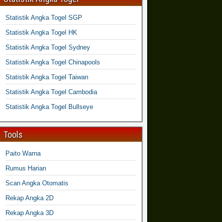
Statistik Angka Togel SGP
Statistik Angka Togel HK
Statistik Angka Togel Sydney
Statistik Angka Togel Chinapools
Statistik Angka Togel Taiwan
Statistik Angka Togel Cambodia
Statistik Angka Togel Bullseye
Tools
Paito Warna
Rumus Harian
Scan Angka Otomatis
Rekap Angka 2D
Rekap Angka 3D