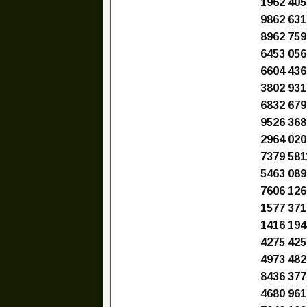
1962 405
9862 631
8962 759
6453 056
6604 436
3802 931
6832 679
9526 368
2964 020
7379 581
5463 089
7606 126
1577 371
1416 194
4275 425
4973 482
8436 377
4680 961