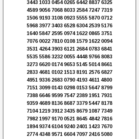
3443 1033 0454 0265 6442 8837 6325
4589 9056 7068 8033 2584 7247 7319
1506 9193 3108 0923 5555 5870 0712
5968 3977 3403 6528 6304 2539 5176
1640 5847 2595 0974 1622 0865 3751
7076 0022 7810 0108 1579 1622 0094
3531 4264 3903 6121 2684 0783 6841
5535 5586 3232 0055 4448 9766 8083
3273 6620 0174 9653 5145 5014 8661
2833 4681 0102 1513 8191 2576 6827
4951 9336 2683 0790 4193 4611 4800
7151 3099 0143 0298 0153 5647 8799
7388 6646 9599 7547 2389 1951 7931
9359 4689 8136 8687 3379 5447 8178
7104 1219 3912 3435 8679 1087 7349
7982 1997 9170 0521 8645 4842 7816
1894 9374 6104 9240 2401 1423 7670
2774 4348 9571 6604 7097 2416 5080