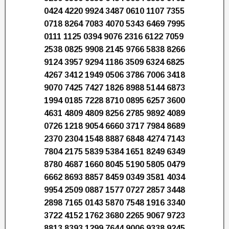
0424 4220 9924 3487 0610 1107 7355
0718 8264 7083 4070 5343 6469 7995
0111 1125 0394 9076 2316 6122 7059
2538 0825 9908 2145 9766 5838 8266
9124 3957 9294 1186 3509 6324 6825
4267 3412 1949 0506 3786 7006 3418
9070 7425 7427 1826 8988 5144 6873
1994 0185 7228 8710 0895 6257 3600
4631 4809 4809 8256 2785 9892 4089
0726 1218 9054 6660 3717 7984 8689
2370 2304 1548 8887 6848 4274 7143
7804 2175 5839 5384 1651 8249 6349
8780 4687 1660 8045 5190 5805 0479
6662 8693 8857 8459 0349 3581 4034
9954 2509 0887 1577 0727 2857 3448
2898 7165 0143 5870 7548 1916 3340
3722 4152 1762 3680 2265 9067 9723
8813 8393 1299 7644 9006 9338 9245