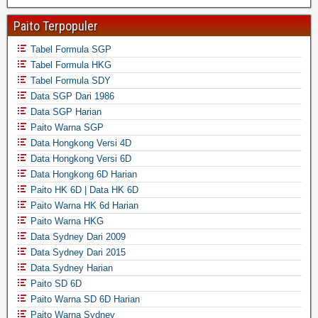
Paito Terpopuler
Tabel Formula SGP
Tabel Formula HKG
Tabel Formula SDY
Data SGP Dari 1986
Data SGP Harian
Paito Warna SGP
Data Hongkong Versi 4D
Data Hongkong Versi 6D
Data Hongkong 6D Harian
Paito HK 6D | Data HK 6D
Paito Warna HK 6d Harian
Paito Warna HKG
Data Sydney Dari 2009
Data Sydney Dari 2015
Data Sydney Harian
Paito SD 6D
Paito Warna SD 6D Harian
Paito Warna Sydney