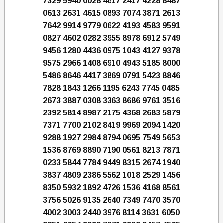
7329 5940 0028 4617 2417 4228 8487
0613 2631 4615 0893 7074 3871 2613
7642 9914 9779 0622 4193 4583 9591
0827 4602 0282 3955 8978 6912 5749
9456 1280 4436 0975 1043 4127 9378
9575 2966 1408 6910 4943 5185 8000
5486 8646 4417 3869 0791 5423 8846
7828 1843 1266 1195 6243 7745 0485
2673 3887 0308 3363 8686 9761 3516
2392 5814 8987 2175 4368 2683 5879
7371 7700 2102 8419 9969 2094 1420
9288 1927 2984 8794 0695 7549 5653
1536 8769 8890 7190 0561 8213 7871
0233 5844 7784 9449 8315 2674 1940
3837 4809 2386 5562 1018 2529 1456
8350 5932 1892 4726 1536 4168 8561
3756 5026 9135 2640 7349 7470 3570
4002 3003 2440 3976 8114 3631 6050