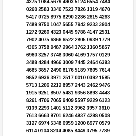
4375 1084 5679 4903 5124 6554 7484
0260 2583 3340 7523 7826 1319 4670
5417 0725 8975 8290 2286 2615 4263
7489 9750 1047 5655 7943 9233 3904
1272 9260 4323 0445 9788 4147 2531
7902 4075 6866 6522 2805 0939 1779
4305 3758 9487 2964 3762 1360 5857
6960 3257 3748 3060 4169 1757 0129
3488 4284 4966 3009 7445 2464 6383
4685 3857 2490 8176 5189 7805 7614
9852 6936 3971 2517 0010 0392 1585
5713 1206 2212 8957 2443 2462 9476
1915 9251 8507 5481 9356 8893 4443
8261 4706 7065 9409 5597 9229 6123
9139 2293 1401 5112 3962 3957 3610
7613 6663 8701 6246 4837 4288 0508
3127 6974 5348 6959 1200 8977 0579
6114 0104 8234 4085 8449 3795 7789