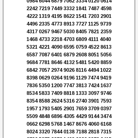
0984 6044 6879 7062 3334 0120 0614
2242 7219 7449 3332 1841 7487 4598
4222 1319 4195 8622 1541 7203 2901
4496 2335 4773 8913 7727 1125 9739
4317 0267 9467 5030 8405 7821 2359
1468 4733 2218 4703 6809 4111 4040
5321 4221 4090 6595 0759 4522 8613
6587 7087 6401 6879 2608 8051 5056
9684 7781 8646 4132 5481 5420 8859
6842 7057 2974 9026 8116 4494 1022
8398 0629 0264 9196 1129 7474 9419
7836 5350 1200 7747 3813 7424 1637
8534 5833 7409 8818 1333 3097 9746
8354 8588 2624 5316 2740 3901 7593
1957 1793 5405 2901 7659 3709 0397
5509 4848 6896 4305 4429 9144 3474
0662 6298 5768 1467 8676 4060 6168
8024 3320 7844 0138 7188 2818 7315