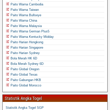
Paito Warna Cambodia
Paito Warna Taiwan
Paito Warna Bullseye
Paito Warna China
Paito Warna Malaysia
Paito Warna German Plus5
Paito Warna Kentucky Midday
Paito Harian Hongkong
Paito Harian Singapore
Paito Harian Sydney
Bola Merah HK 6D
Bola Merah Sydney 6D
Paito Global Oregon
Paito Global Texas
Paito Gabungan HKB
Paito Global Morocco
Statistik Angka Togel
Statistik Angka Togel SGP