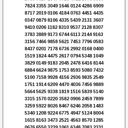
7824 3355 3049 1646 0124 4286 6909
8717 2019 0106 4184 0763 4451 4435
0347 0879 8106 4335 5439 2131 3607
9410 0206 1182 8310 9537 2128 8307
3783 3889 9173 6744 6113 2144 9163
3156 7466 9858 5621 7453 7796 0583
8437 0201 7178 6736 2992 0168 0400
1519 1824 4475 2617 0794 5348 1049
3829 0149 9183 2045 2478 6416 8144
6884 6624 9875 1753 8593 5080 7432
5100 7158 9928 4156 2936 9835 2549
1751 1914 6209 4470 4036 7456 9889
5664 5625 9338 1819 1516 5839 5140
3315 1570 0220 3582 0906 2459 7899
3259 5922 8026 8467 6246 2058 1483
5340 1208 9224 6775 4947 5124 8004
1615 8163 3473 2521 4563 8570 1285
0676 6550 3239 1061 6348 7083 2331