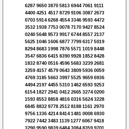
6287 9650 3870 5813 6944 7061 9111
4400 4251 4517 8729 9106 3087 2673
0703 5914 6268 4554 3346 9593 4472
3532 1938 7753 0078 7170 9427 8524
0240 5648 9573 9917 6744 8557 2137
5625 1046 1606 6877 7799 6317 5019
8294 8683 1998 7876 5571 1019 8448
3547 6836 6415 8390 9928 1852 8428
1832 8740 0516 4596 5683 3239 2681
3259 4157 4579 0643 3809 5936 0059
4769 3185 5663 3997 5525 9659 6936
4494 2197 4455 5310 1462 6593 9253
6154 1827 2941 0412 2665 3274 0200
1593 8553 8858 4816 0316 5624 3228
6845 8832 9778 2512 8188 1161 2970
9756 1336 4214 8414 1481 0008 6930
7922 7442 3483 1139 1277 6067 9418
3290 9590 9839 6484 3084 8359 9701