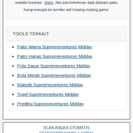
website livedraw :
disini
. Jika ada kekeliruan data didalam paito,
harap merujuk ke sumber asli masing-masing game.
TOOLS TERKAIT
Paito Warna Supremeventures Midday
Paito Harian Supremeventures Midday
Pola Dasar Supremeventures Midday
Bola Merah Supremeventures Midday
Statistik Supremeventures Midday
Togel Supremeventures Midday
Prediksi Supremeventures Midday
SCAN ANGKA OTOMATIS