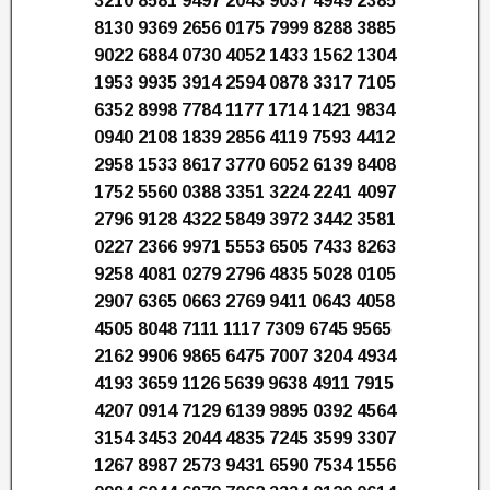
3210 8581 9497 2043 9037 4949 2385
8130 9369 2656 0175 7999 8288 3885
9022 6884 0730 4052 1433 1562 1304
1953 9935 3914 2594 0878 3317 7105
6352 8998 7784 1177 1714 1421 9834
0940 2108 1839 2856 4119 7593 4412
2958 1533 8617 3770 6052 6139 8408
1752 5560 0388 3351 3224 2241 4097
2796 9128 4322 5849 3972 3442 3581
0227 2366 9971 5553 6505 7433 8263
9258 4081 0279 2796 4835 5028 0105
2907 6365 0663 2769 9411 0643 4058
4505 8048 7111 1117 7309 6745 9565
2162 9906 9865 6475 7007 3204 4934
4193 3659 1126 5639 9638 4911 7915
4207 0914 7129 6139 9895 0392 4564
3154 3453 2044 4835 7245 3599 3307
1267 8987 2573 9431 6590 7534 1556