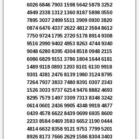
6026 6846 7903 1598 5642 5878 3252
4949 2338 1312 1360 8187 5898 0550
7895 3037 2499 5511 3909 0930 3820
0874 6476 4337 2622 4812 3584 8612
7750 9724 1795 2720 5178 8914 9308
9516 2990 9402 4953 8263 4744 9340
9048 6280 8395 4304 8518 0948 2115
6086 6829 9151 3786 1804 1644 6181
1489 9118 0893 1203 8101 6130 9918
9301 4381 2476 8139 1980 3124 8795
7264 7937 3833 7480 8391 0307 2343
1526 3033 9737 6214 9476 8882 4693
8295 7579 1497 3309 7313 8348 3242
0614 0601 2436 9905 4348 9918 4877
0439 4578 6622 8439 0699 6935 8600
2233 8584 0469 3583 6652 1190 0444
4814 6632 8358 9121 9751 7799 5201
8926 8173 7666 2629 1586 8304 3403