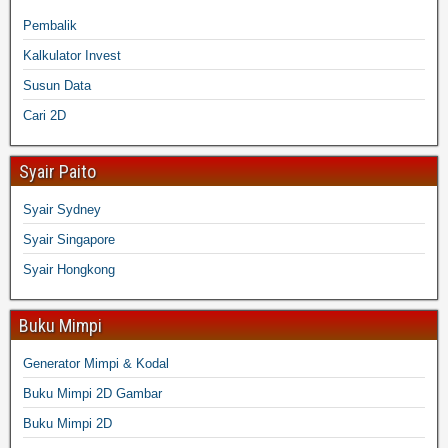
Pembalik
Kalkulator Invest
Susun Data
Cari 2D
Syair Paito
Syair Sydney
Syair Singapore
Syair Hongkong
Buku Mimpi
Generator Mimpi & Kodal
Buku Mimpi 2D Gambar
Buku Mimpi 2D