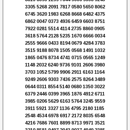
3305 5268 2091 7817 0580 5650 8062
6745 3620 1983 6268 8668 6482 4375
6862 0047 0373 4936 6459 6603 8751
7922 0281 5514 4114 2735 8860 0905
3618 5764 2128 5235 1670 6666 0034
2555 9666 0433 8194 0679 4284 3783
3515 9188 8078 1505 0568 1491 1032
1865 0476 8734 4741 0715 0565 1249
1148 2032 6240 9736 9101 2606 3980
3703 1052 5799 9906 2911 6163 1164
9249 2606 9303 7436 2575 8264 3489
0644 0311 8554 5140 0680 1350 3022
6379 2446 0399 3965 1876 4912 6711
3985 0206 5629 6163 5764 3245 9559
3911 5921 3327 1136 4795 2180 1185
2548 4534 6978 6917 2172 8035 6548
4216 7686 7601 8899 8713 9971 3521