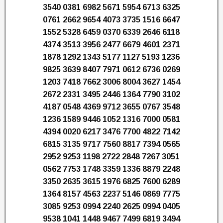
3540 0381 6982 5671 5954 6713 6325
0761 2662 9654 4073 3735 1516 6647
1552 5328 6459 0370 6339 2646 6118
4374 3513 3956 2477 6679 4601 2371
1878 1292 1343 5177 1127 5193 1236
9825 3639 8407 7971 0612 6736 0269
1203 7418 7662 3006 8004 3627 1454
2672 2331 3495 2446 1364 7790 3102
4187 0548 4369 9712 3655 0767 3548
1236 1589 9446 1052 1316 7000 0581
4394 0020 6217 3476 7700 4822 7142
6815 3135 9717 7560 8817 7394 0565
2952 9253 1198 2722 2848 7267 3051
0562 7753 1748 3359 1336 8879 2248
3350 2635 3615 1976 6825 7600 6289
1364 8157 4563 2237 5146 0869 7775
3085 9253 0994 2240 2625 0994 0405
9538 1041 1448 9467 7499 6819 3494