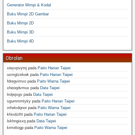
Generator Mimpi & Kodal
Buku Mimpi 2D Gambar
Buku Mimpi 2D
Buku Mimpi 3D
Buku Mimpi 4D
Obrolan
xieyvpvymj
pada
Paito Harian Taipei
uxmgtzekwk
pada
Paito Harian Taipei
fdregvimxo
pada
Paito Warna Taipei
xheoqdvmux
pada
Data Taipei
lroljejsgv
pada
Data Taipei
sgummmtyky
pada
Paito Harian Taipei
mfwlxdqnor
pada
Paito Warna Taipei
khivdzifrt
pada
Paito Harian Taipei
lskhngisxq
pada
Data Taipei
krrrottogp
pada
Paito Warna Taipei