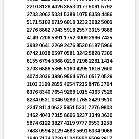
2210 8126 4026 3853 0177 5091 5792
2733 3062 5331 5389 1075 8358 4486
5171 5102 9719 6019 3232 3682 5005
2776 8862 7043 5918 2557 3315 9888
4149 7206 5891 1752 3009 2996 7435
3982 0641 2269 2476 8530 6187 5966
0742 1038 9597 0581 3242 5828 7309
6155 6794 5368 0216 7198 2281 1414
3703 6886 5365 5160 4295 1616 2600
4074 3036 3986 9564 6761 0517 0529
1103 3199 2855 4654 7235 8478 3794
8376 8340 7654 9268 1015 4363 7526
8234 0531 0346 9288 1765 3429 9510
2247 8114 0632 5951 5331 7276 9803
1462 4043 7315 8696 0237 1349 3630
5874 6122 3827 4119 9777 9553 1258
7438 0594 2129 4683 5691 6334 9066
1640 7174 2730 1124 5850 6509 2917