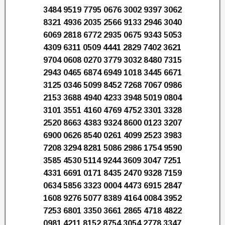
3484 9519 7795 0676 3002 9397 3062
8321 4936 2035 2566 9133 2946 3040
6069 2818 6772 2935 0675 9343 5053
4309 6311 0509 4441 2829 7402 3621
9704 0608 0270 3779 3032 8480 7315
2943 0465 6874 6949 1018 3445 6671
3125 0346 5099 8452 7268 7067 0986
2153 3688 4940 4233 3948 5019 0804
3101 3551 4160 4769 4752 3301 3328
2520 8663 4383 9324 8600 0123 3207
6900 0626 8540 0261 4099 2523 3983
7208 3294 8281 5086 2986 1754 9590
3585 4530 5114 9244 3609 3047 7251
4331 6691 0171 8435 2470 9328 7159
0634 5856 3323 0004 4473 6915 2847
1608 9276 5077 8389 4164 0084 3952
7253 6801 3350 3661 2865 4718 4822
0981 4211 8152 8754 3054 2778 3347