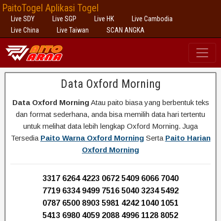
PaitoTogel Aplikasi Togel
Live SDY
Live SGP
Live HK
Live Cambodia
Live China
Live Taiwan
SCAN ANGKA
Data Oxford Morning
Data Oxford Morning
Atau paito biasa yang berbentuk teks
dan format sederhana, anda bisa memilih data hari tertentu
untuk melihat data lebih lengkap Oxford Morning. Juga
Tersedia
Paito Warna Oxford Morning
Serta
Paito Harian
Oxford Morning
3317 6264 4223 0672 5409 6066 7040
7719 6334 9499 7516 5040 3234 5492
0787 6500 8903 5981 4242 1040 1051
5413 6980 4059 2088 4996 1128 8052