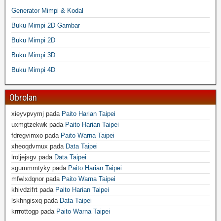
Generator Mimpi & Kodal
Buku Mimpi 2D Gambar
Buku Mimpi 2D
Buku Mimpi 3D
Buku Mimpi 4D
Obrolan
xieyvpvymj
pada
Paito Harian Taipei
uxmgtzekwk
pada
Paito Harian Taipei
fdregvimxo
pada
Paito Warna Taipei
xheoqdvmux
pada
Data Taipei
lroljejsgv
pada
Data Taipei
sgummmtyky
pada
Paito Harian Taipei
mfwlxdqnor
pada
Paito Warna Taipei
khivdzifrt
pada
Paito Harian Taipei
lskhngisxq
pada
Data Taipei
krrrottogp
pada
Paito Warna Taipei