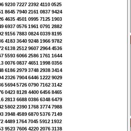
96 9230 7227 2392 4110 0525
51 8645 7940 2161 0837 9424
26 4635 4501 0995 7125 1903
49 6937 0576 1961 0791 2882
92 9156 7883 0824 0339 8195
36 4183 3640 9248 1966 9782
72 6138 2512 9607 2964 4536
67 5593 6066 2586 1761 1644
13 0076 0837 4651 1998 0356
48 6186 2979 3748 2938 3414
94 2326 7904 6446 1222 9029
36 5694 5726 0790 7162 3142
76 0423 8128 4400 6456 8465
16 2813 6688 0386 6348 6479
42 5802 2390 1768 3774 7988
93 3948 4589 6870 5376 7149
72 4489 1764 7045 5912 1932
53 9523 7606 4220 2076 3138