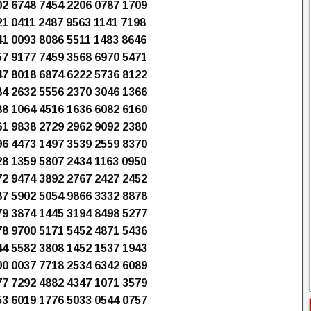
02 6748 7454 2206 0787 1709
21 0411 2487 9563 1141 7198
41 0093 8086 5511 1483 8646
57 9177 7459 3568 6970 5471
47 8018 6874 6222 5736 8122
84 2632 5556 2370 3046 1366
88 1064 4516 1636 6082 6160
61 9838 2729 2962 9092 2380
96 4473 1497 3539 2559 8370
28 1359 5807 2434 1163 0950
72 9474 3892 2767 2427 2452
87 5902 5054 9866 3332 8878
79 3874 1445 3194 8498 5277
78 9700 5171 5452 4871 5436
44 5582 3808 1452 1537 1943
00 0037 7718 2534 6342 6089
77 7292 4882 4347 1071 3579
53 6019 1776 5033 0544 0757