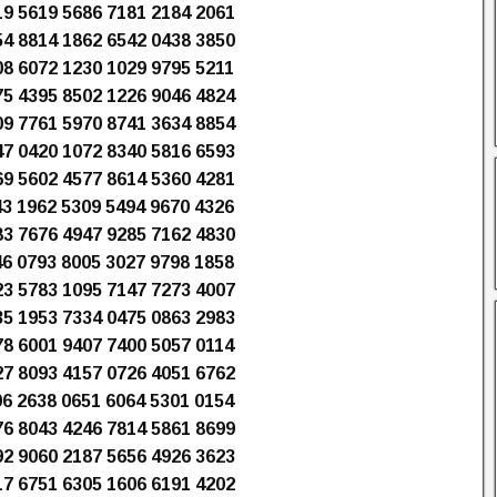
19 5619 5686 7181 2184 2061
54 8814 1862 6542 0438 3850
08 6072 1230 1029 9795 5211
75 4395 8502 1226 9046 4824
09 7761 5970 8741 3634 8854
47 0420 1072 8340 5816 6593
69 5602 4577 8614 5360 4281
43 1962 5309 5494 9670 4326
83 7676 4947 9285 7162 4830
46 0793 8005 3027 9798 1858
23 5783 1095 7147 7273 4007
35 1953 7334 0475 0863 2983
78 6001 9407 7400 5057 0114
27 8093 4157 0726 4051 6762
06 2638 0651 6064 5301 0154
76 8043 4246 7814 5861 8699
92 9060 2187 5656 4926 3623
17 6751 6305 1606 6191 4202