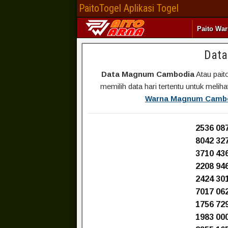
PaitoTogel Aplikasi Togel
Paito Wa
Dat
Data Magnum Cambodia
Atau pait
memilih data hari tertentu untuk mel
Warna Magnum Camb
2536 08
8042 32
3710 43
2208 94
2424 30
7017 06
1756 72
1983 00