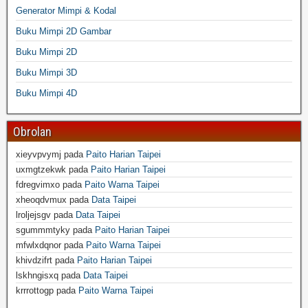
Generator Mimpi & Kodal
Buku Mimpi 2D Gambar
Buku Mimpi 2D
Buku Mimpi 3D
Buku Mimpi 4D
Obrolan
xieyvpvymj
pada
Paito Harian Taipei
uxmgtzekwk
pada
Paito Harian Taipei
fdregvimxo
pada
Paito Warna Taipei
xheoqdvmux
pada
Data Taipei
lroljejsgv
pada
Data Taipei
sgummmtyky
pada
Paito Harian Taipei
mfwlxdqnor
pada
Paito Warna Taipei
khivdzifrt
pada
Paito Harian Taipei
lskhngisxq
pada
Data Taipei
krrrottogp
pada
Paito Warna Taipei